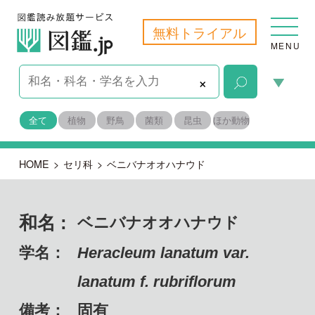
無料トライアル
MENU
×
全て
植物
野鳥
菌類
昆虫
ほか動物
HOME
>
セリ科
>
ベニバナオオハナウド
和名 :
ベニバナオオハナウド
学名：
Heracleum lanatum var.
lanatum f. rubriflorum
備考：
固有