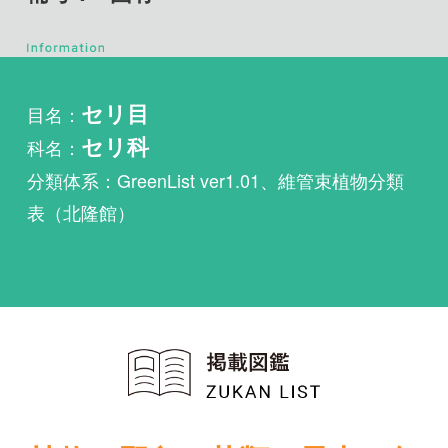
目名：
セリ目
科名：
セリ科
分類体系：GreenList ver1.01、維管束植物分類
表（北隆館）
植物・野鳥・菌類・昆虫・魚
類ほか51冊の生物図鑑を使
い放題
まずは無料トライアル