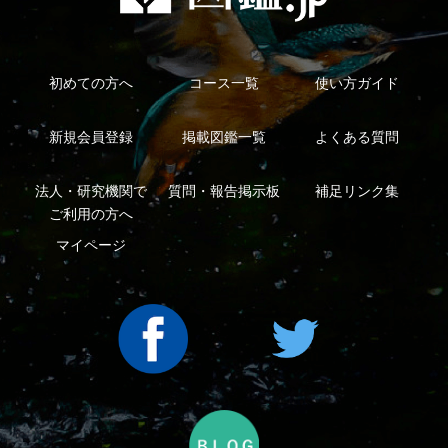
利用規約
有料会員利用規約
お問い合わせ
プライバ
｜
｜
｜
シーについて
特定商取引法に基づく表示
運営会社
インプレスグル
｜
｜
ープ
Copyright ©2016 Yama-kei Publishers co.,Ltd.
An impress Group Company. All rights reserved.