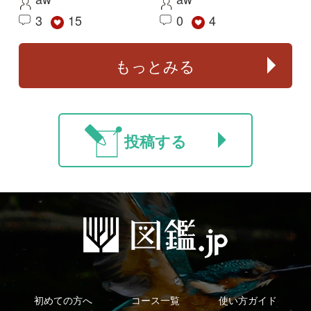
利用規約
有料会員利用規約
お問い合わせ
プライバ
｜
｜
｜
シーについて
特定商取引法に基づく表示
運営会社
インプレスグル
｜
｜
ープ
Copyright ©2016 Yama-kei Publishers co.,Ltd.
An impress Group Company. All rights reserved.