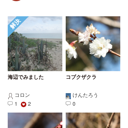
1
2
0
カンザクラ
ロウバイ
けんたろう
けんたろう
0
1
0
1
解決