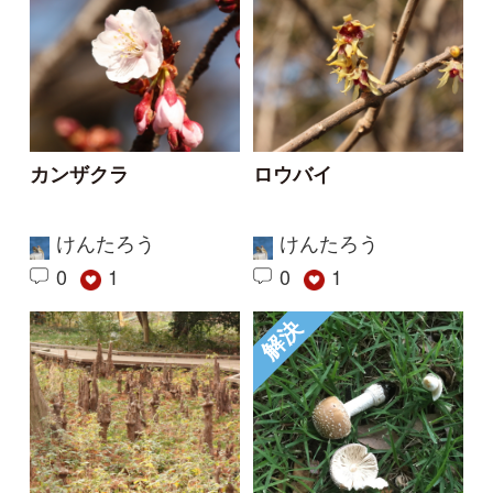
ラクウショウ
梅雨の時期のキノコ
けんたろう
skk
0
1
1
12
解決
ミチタネツケバナでし
キクザキリュウキンカ
ょうか
（兼備録として）
aw
aw
3
15
0
4