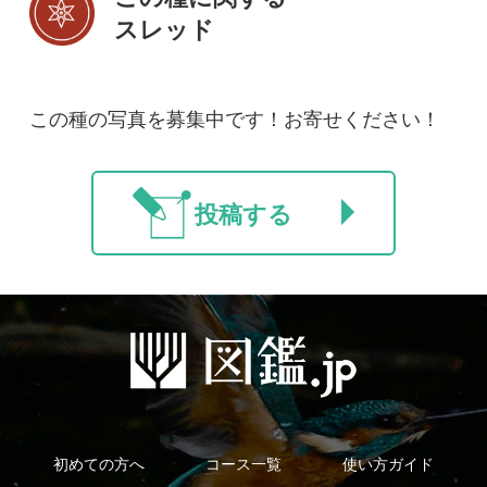
法人・研究機関で
質問・報告掲示板
補足リンク集
ご利用の方へ
マイページ
利用規約
有料会員利用規約
お問い合わせ
プライバ
｜
｜
｜
シーについて
特定商取引法に基づく表示
運営会社
インプレスグル
｜
｜
ープ