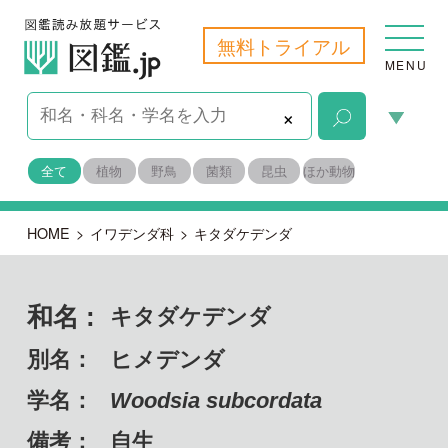
無料トライアル
MENU
×
全て
植物
野鳥
菌類
昆虫
ほか動物
HOME
>
イワデンダ科
>
キタダケデンダ
和名 :
キタダケデンダ
別名：
ヒメデンダ
学名：
Woodsia subcordata
備考：
自生