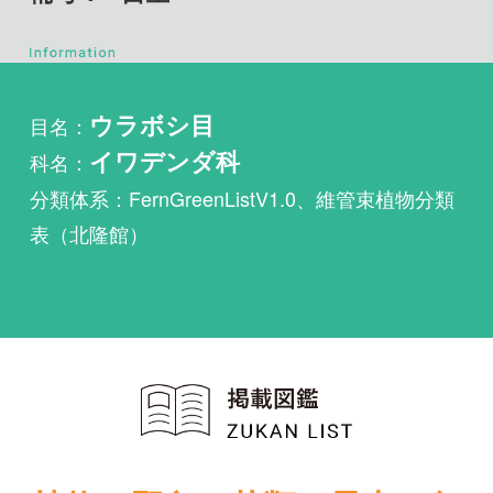
目名：
ウラボシ目
科名：
イワデンダ科
分類体系：FernGreenListV1.0、維管束植物分類
表（北隆館）
植物・野鳥・菌類・昆虫・魚
類ほか51冊の生物図鑑を使
い放題
まずは無料トライアル