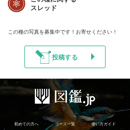
法人・研究機関で
質問・報告掲示板
補足リンク集
ご利用の方へ
マイページ
利用規約
有料会員利用規約
お問い合わせ
プライバ
｜
｜
｜
シーについて
特定商取引法に基づく表示
運営会社
インプレスグル
｜
｜
ープ