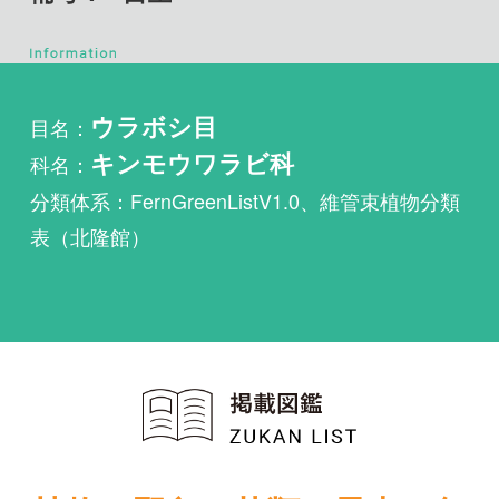
目名：
ウラボシ目
科名：
キンモウワラビ科
分類体系：FernGreenListV1.0、維管束植物分類
表（北隆館）
植物・野鳥・菌類・昆虫・魚
類ほか51冊の生物図鑑を使
い放題
まずは無料トライアル