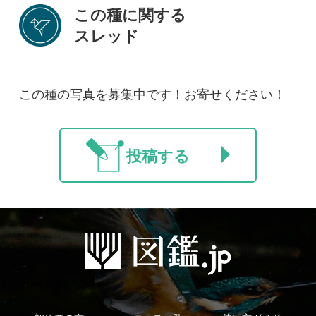
法人・研究機関で
質問・報告掲示板
補足リンク集
ご利用の方へ
マイページ
利用規約
有料会員利用規約
お問い合わせ
プライバ
｜
｜
｜
シーについて
特定商取引法に基づく表示
運営会社
インプレスグル
｜
｜
ープ