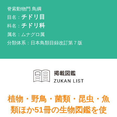
科名：
チドリ科
属名：ムナグロ属
分類体系：日本鳥類目録改訂第７版
植物・野鳥・菌類・昆虫・魚
類ほか51冊の生物図鑑を使
い放題
まずは無料トライアル
新版 日本の野
♪鳥くんの比べ
鳥
て識別野鳥図鑑