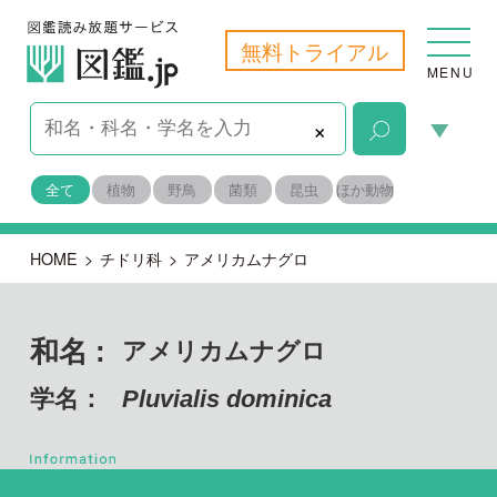
無料トライアル
MENU
×
全て
植物
野鳥
菌類
昆虫
ほか動物
HOME
>
チドリ科
>
アメリカムナグロ
和名 :
アメリカムナグロ
学名：
Pluvialis dominica
脊索動物門 鳥綱
目名：
チドリ目