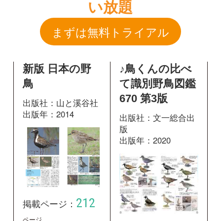
670 第3版
出版社：山と溪谷社
出版年：2014
出版社：文一総合出
版
出版年：2020
212
掲載ページ：
ページ
280
掲載ページ：
ペ
図鑑を開く
ージ
図鑑を開く
日本の鳥550 水
辺の鳥 増補改
訂版