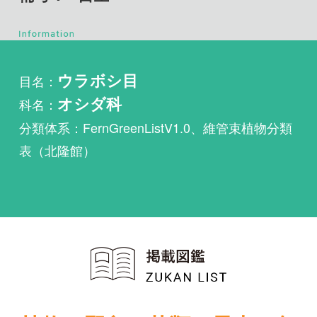
目名：
ウラボシ目
科名：
オシダ科
分類体系：FernGreenListV1.0、維管束植物分類
表（北隆館）
植物・野鳥・菌類・昆虫・魚
類ほか51冊の生物図鑑を使
い放題
まずは無料トライアル