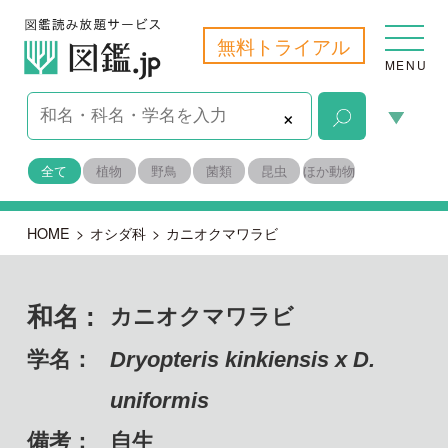
無料トライアル
MENU
×
全て
植物
野鳥
菌類
昆虫
ほか動物
HOME
>
オシダ科
>
カニオクマワラビ
和名 :
カニオクマワラビ
学名：
Dryopteris kinkiensis x D.
uniformis
備考：
自生