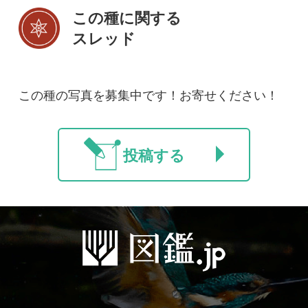
初めての方へ
コース一覧
使い方ガイド
新規会員登録
掲載図鑑一覧
よくある質問
法人・研究機関で
質問・報告掲示板
補足リンク集
ご利用の方へ
マイページ
利用規約
有料会員利用規約
お問い合わせ
プライバ
｜
｜
｜
シーについて
特定商取引法に基づく表示
運営会社
インプレスグル
｜
｜
ープ