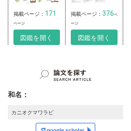
和名：
カニオクマワラビ
google scholar
学名：
Dryopteris kinkiensis x D. uniformis
google scholar