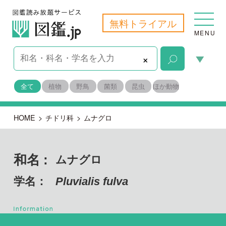
無料トライアル
MENU
×
全て
植物
野鳥
菌類
昆虫
ほか動物
HOME
>
チドリ科
>
ムナグロ
和名 :
ムナグロ
学名：
Pluvialis fulva
脊索動物門 鳥綱
目名：
チドリ目