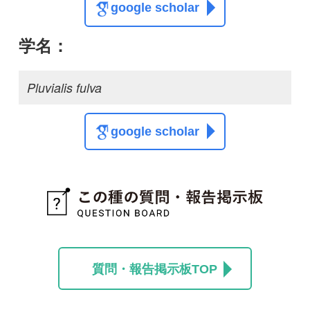
解決
千葉県 谷津干潟
能取湖サンゴ草に戯れ
る野鳥はだれ？
やなぎ
けろけろ
1
1
1
12
解決
専門家の回答
シギチ各種