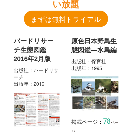
2016年2月版
出版社：保育社
出版年：1995
出版社：バードリサ
ーチ
出版年：2016
78
掲載ページ：
ペー
ジ
90
掲載ページ：
ペ
図鑑を開く
ージ
図鑑を開く
原色日本野鳥生
原寸大写真図鑑
態図鑑―水鳥編
羽
出版社：保育社
出版社：文一総合出
出版年：1995
版