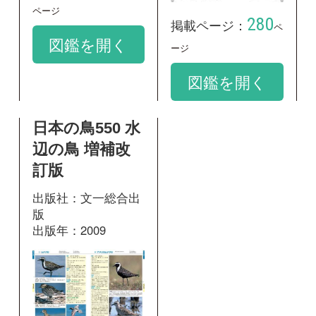
196
掲載ページ：
ページ
図鑑を開く
和名：
ムナグロ
google scholar
学名：