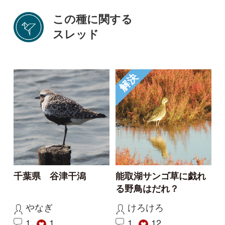
new撮りの
1
6
投稿する
初めての方へ
コース一覧
使い方ガイド
新規会員登録
掲載図鑑一覧
よくある質問
法人・研究機関で
質問・報告掲示板
補足リンク集