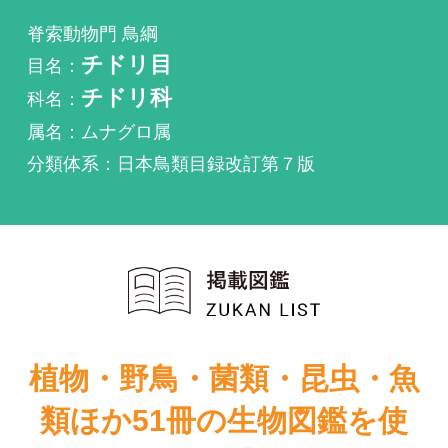
科名：
チドリ科
属名：ムナグロ属
分類体系：日本鳥類目録改訂第７版
植物・野鳥・菌類・昆虫・魚
類ほか51冊の生物図鑑を使
い放題
まずは無料トライアル
バードリサー
原色日本野鳥生
チ生態図鑑
態図鑑―水鳥編