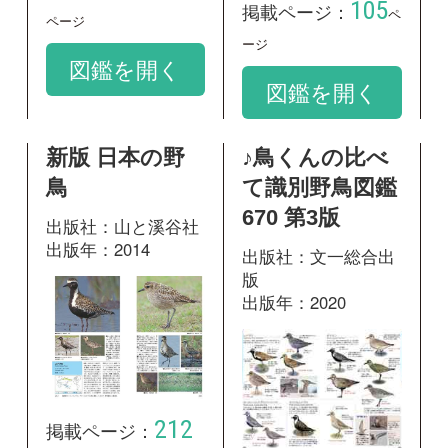
212
掲載ページ：
ページ
280
掲載ページ：
ペ
図鑑を開く
ージ
図鑑を開く
日本の鳥550 水
辺の鳥 増補改
訂版
出版社：文一総合出
版
出版年：2009