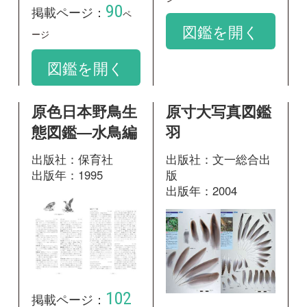
出版年：2004
102
掲載ページ：
105
掲載ページ：
ペ
ページ
ージ
図鑑を開く
図鑑を開く
新版 日本の野
♪鳥くんの比べ
鳥
て識別野鳥図鑑
670 第3版
出版社：山と溪谷社
出版年：2014
出版社：文一総合出
版
出版年：2020