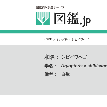
HOME
>
オシダ科
>
シビイワヘゴ
和名 :
シビイワヘゴ
学名：
Dryopteris x shibisan
備考：
自生