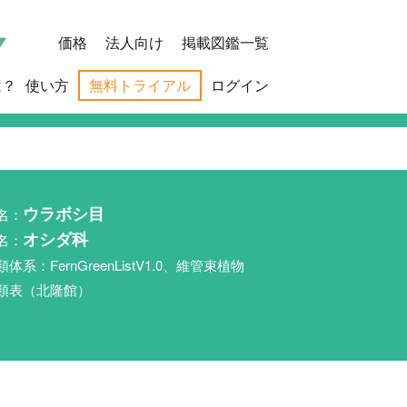
価格
法人向け
掲載図鑑一覧
は？
使い方
無料トライアル
ログイン
名：
ウラボシ目
名：
オシダ科
類体系：FernGreenListV1.0、維管束植物
類表（北隆館）