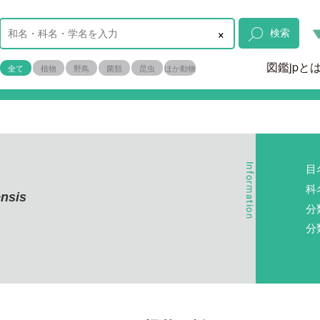
×
検索
図鑑jpと
全て
植物
野鳥
菌類
昆虫
ほか動物
目
科
ensis
分
分