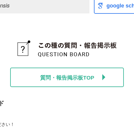
nsis
google sch
質問・報告掲示板TOP
ド
ださい！