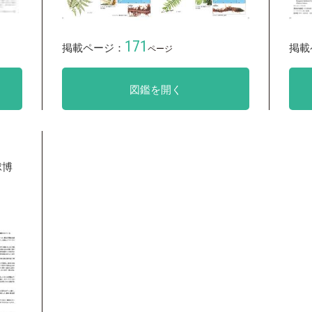
171
掲載ページ：
掲載
ページ
図鑑を開く
球博