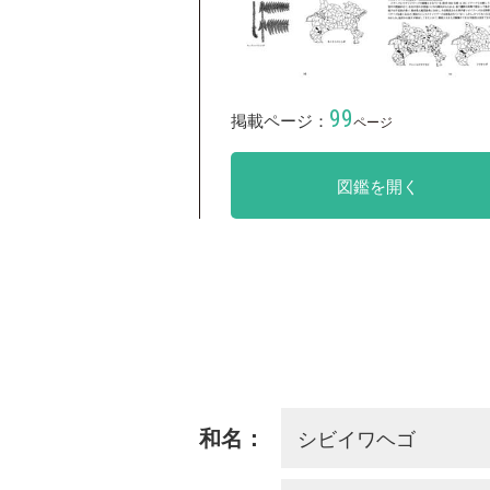
99
掲載ページ：
ページ
図鑑を開く
シビイワヘゴ
和名：