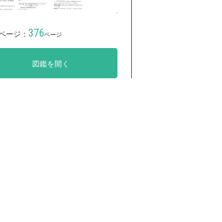
376
ページ：
ページ
図鑑を開く