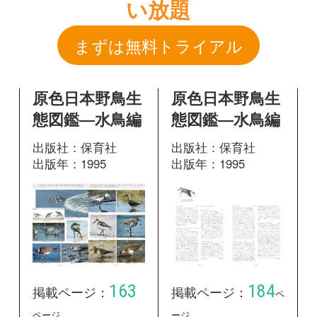
出版社：保育社
出版社：保育社
出版年：1995
出版年：1995
163
184
掲載ページ：
掲載ページ：
ペ
ページ
ージ
図鑑を開く
図鑑を開く
新版 日本の野
♪鳥くんの比べ
鳥
て識別野鳥図鑑
670 第3版
出版社：山と溪谷社
出版年：2014
出版社：文一総合出
版
出版年：2020