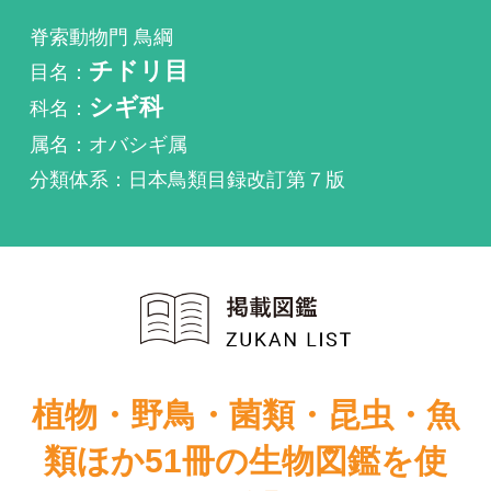
科名：
シギ科
属名：オバシギ属
分類体系：日本鳥類目録改訂第７版
植物・野鳥・菌類・昆虫・魚
類ほか51冊の生物図鑑を使
い放題
まずは無料トライアル
原色日本野鳥生
原色日本野鳥生
態図鑑―水鳥編
態図鑑―水鳥編