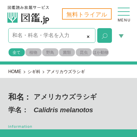
無料トライアル
MENU
×
全て
植物
野鳥
菌類
昆虫
ほか動物
HOME
>
シギ科
>
アメリカウズラシギ
和名 :
アメリカウズラシギ
学名：
Calidris melanotos
脊索動物門 鳥綱
目名：
チドリ目