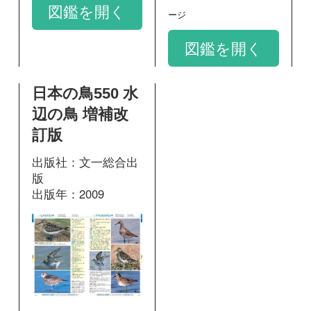
213
掲載ページ：
ページ
図鑑を開く
和名：
アメリカウズラシギ
google scholar