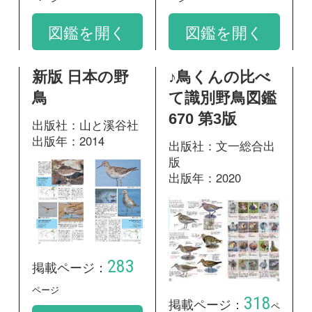
283
掲載ページ：
ページ
318
掲載ページ：
ペ
図鑑を開く
ージ
図鑑を開く
日本の鳥550 水
辺の鳥 増補改
訂版
出版社：文一総合出
版
出版年：2009