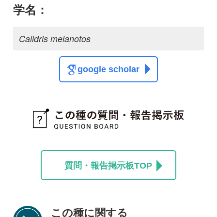
本日父島で撮りました
父島迷鳥
0
投稿する