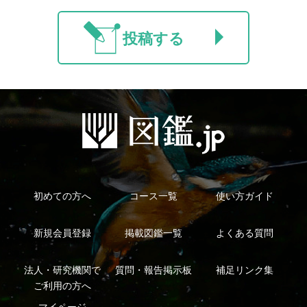
利用規約
有料会員利用規約
お問い合わせ
プライバ
｜
｜
｜
シーについて
特定商取引法に基づく表示
運営会社
インプレスグル
｜
｜
ープ
Copyright ©2016 Yama-kei Publishers co.,Ltd.
An impress Group Company. All rights reserved.