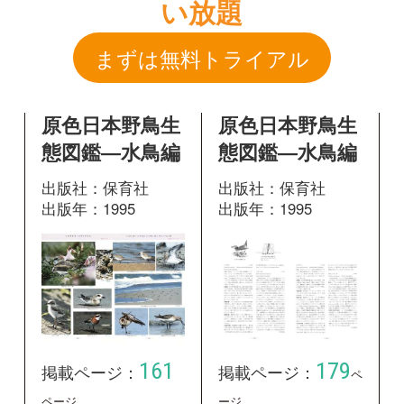
出版社：保育社
出版社：保育社
出版年：1995
出版年：1995
161
179
掲載ページ：
掲載ページ：
ペ
ページ
ージ
図鑑を開く
図鑑を開く
新版 日本の野
♪鳥くんの比べ
鳥
て識別野鳥図鑑
670 第3版
出版社：山と溪谷社
出版年：2014
出版社：文一総合出
版
出版年：2020