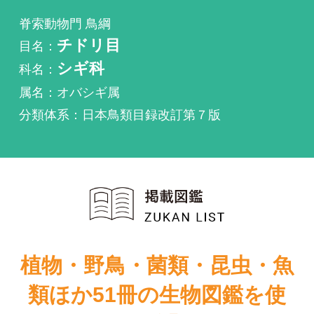
科名：
シギ科
属名：オバシギ属
分類体系：日本鳥類目録改訂第７版
植物・野鳥・菌類・昆虫・魚
類ほか51冊の生物図鑑を使
い放題
まずは無料トライアル
原色日本野鳥生
原色日本野鳥生
態図鑑―水鳥編
態図鑑―水鳥編