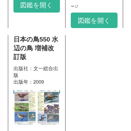
218
掲載ページ：
ページ
図鑑を開く
和名：
サルハマシギ
google scholar