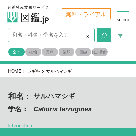
無料トライアル
MENU
×
全て
植物
野鳥
菌類
昆虫
ほか動物
HOME
>
シギ科
>
サルハマシギ
和名 :
サルハマシギ
学名：
Calidris ferruginea
脊索動物門 鳥綱
目名：
チドリ目