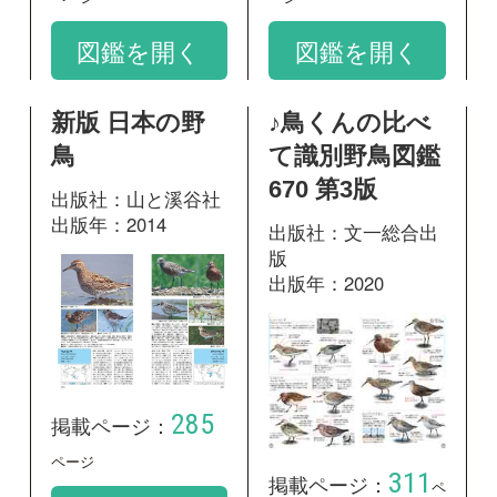
285
掲載ページ：
ページ
311
掲載ページ：
ペ
図鑑を開く
ージ
図鑑を開く
日本の鳥550 水
辺の鳥 増補改
訂版
出版社：文一総合出
版
出版年：2009