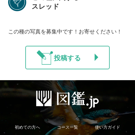
利用規約
有料会員利用規約
お問い合わせ
プライバ
｜
｜
｜
シーについて
特定商取引法に基づく表示
運営会社
インプレスグル
｜
｜
ープ
Copyright ©2016 Yama-kei Publishers co.,Ltd.
An impress Group Company. All rights reserved.