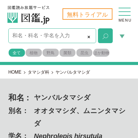
無料トライアル
MENU
×
全て
植物
野鳥
菌類
昆虫
ほか動物
HOME
>
タマシダ科
>
ヤンバルタマシダ
和名 :
ヤンバルタマシダ
別名：
オオタマシダ、ムニンタマシ
ダ
学名：
Nephrolepis hirsutula
備考：
自生