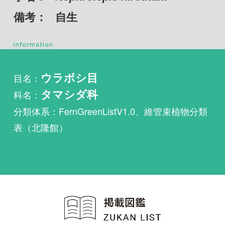
目名：
ウラボシ目
科名：
タマシダ科
分類体系：FernGreenListV1.0、維管束植物分類
表（北隆館）
植物・野鳥・菌類・昆虫・魚
類ほか51冊の生物図鑑を使
い放題