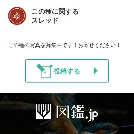
法人・研究機関で
質問・報告掲示板
補足リンク集
ご利用の方へ
マイページ
利用規約
有料会員利用規約
お問い合わせ
プライバ
｜
｜
｜
シーについて
特定商取引法に基づく表示
運営会社
インプレスグル
｜
｜
ープ