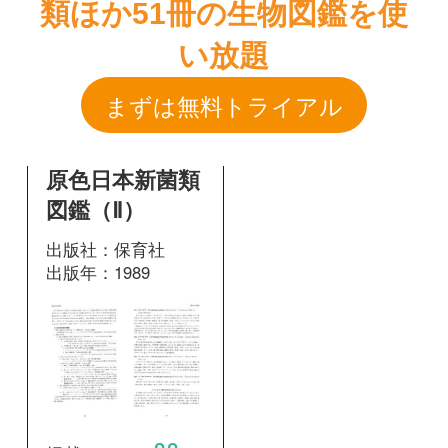
原色日本新菌類
図鑑（Ⅱ）
出版社：保育社
出版年：1989
88
掲載ページ：
ペ
ージ
図鑑を開く