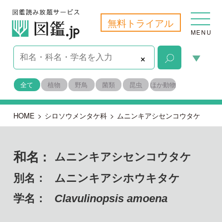
無料トライアル
MENU
×
全て
植物
野鳥
菌類
昆虫
ほか動物
HOME
>
シロソウメンタケ科
>
ムニンキアシセンコウタケ
和名 :
ムニンキアシセンコウタケ
別名：
ムニンキアシホウキタケ
学名：
Clavulinopsis amoena
担子菌門 ハラタケ綱