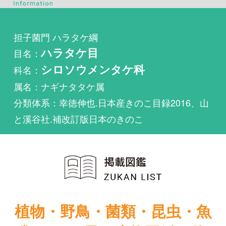
目名：
ハラタケ目
科名：
シロソウメンタケ科
属名：ナギナタタケ属
分類体系：幸徳伸也.日本産きのこ目録2016、山
と溪谷社.補改訂版日本のきのこ
植物・野鳥・菌類・昆虫・魚
類ほか51冊の生物図鑑を使
い放題
まずは無料トライアル