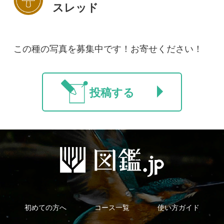
新規会員登録
掲載図鑑一覧
よくある質問
法人・研究機関で
質問・報告掲示板
補足リンク集
ご利用の方へ
マイページ
利用規約
有料会員利用規約
お問い合わせ
プライバ
｜
｜
｜
シーについて
特定商取引法に基づく表示
運営会社
インプレスグル
｜
｜
ープ