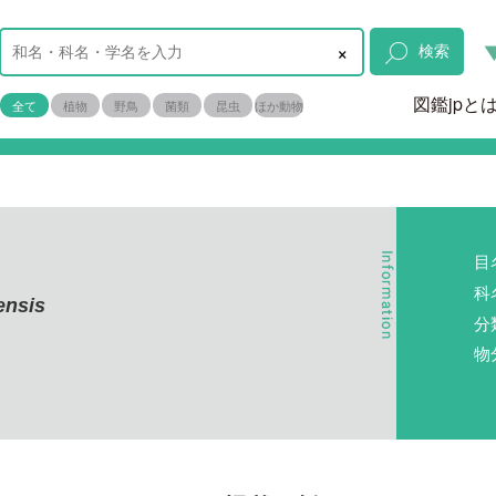
×
検索
図鑑jpと
全て
植物
野鳥
菌類
昆虫
ほか動物
目
科
ensis
分
物