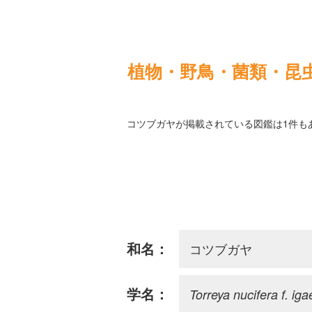
植物・野鳥・菌類・昆
コツブガヤが掲載されている図鑑は1件も
コツブガヤ
和名：
Torreya nucifera f. iga
学名：