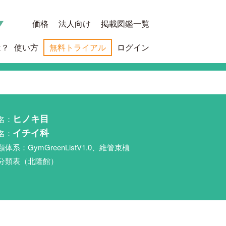
価格
法人向け
掲載図鑑一覧
は？
使い方
無料トライアル
ログイン
名：
ヒノキ目
名：
イチイ科
類体系：GymGreenListV1.0、維管束植
分類表（北隆館）