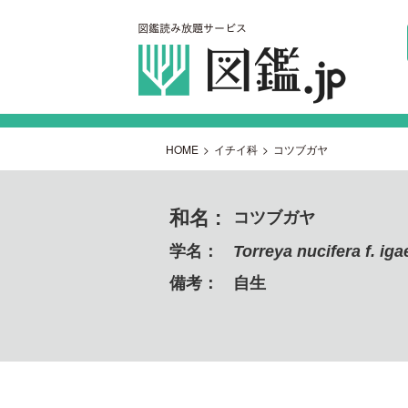
HOME
>
イチイ科
>
コツブガヤ
和名 :
コツブガヤ
学名：
Torreya nucifera f. iga
備考：
自生