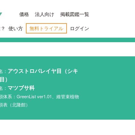
価格
法人向け
掲載図鑑一覧
は？
使い方
無料トライアル
ログイン
名：
アウストロバレイヤ目（シキ
目）
名：
マツブサ科
類体系：GreenList ver1.01、維管束植物
類表（北隆館）