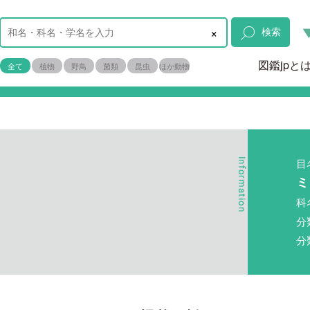
×
検索
図鑑jpと
全て
植物
野鳥
菌類
昆虫
ほか動物
目
ミ
科
分
分