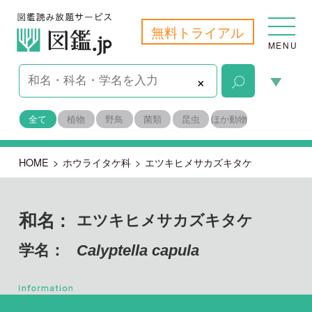
無料トライアル
MENU
×
全て
植物
野鳥
菌類
昆虫
ほか動物
HOME
>
ホウライタケ科
>
エツキヒメサカズキタケ
和名 :
エツキヒメサカズキタケ
学名：
Calyptella capula
担子菌門 ハラタケ綱
目名：
ハラタケ目