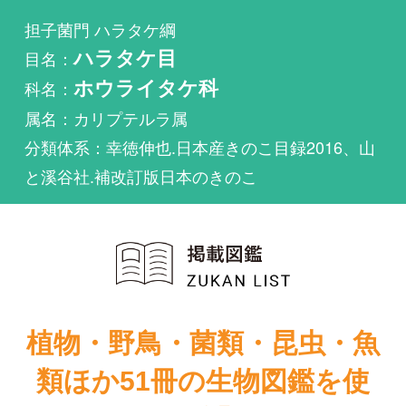
科名：
ホウライタケ科
属名：カリプテルラ属
分類体系：幸徳伸也.日本産きのこ目録2016、山
と溪谷社.補改訂版日本のきのこ
植物・野鳥・菌類・昆虫・魚
類ほか51冊の生物図鑑を使
い放題
まずは無料トライアル
新装版山溪フィ
ールドブック