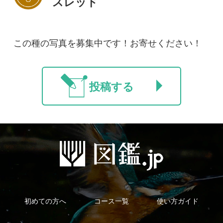
新規会員登録
掲載図鑑一覧
よくある質問
法人・研究機関で
質問・報告掲示板
補足リンク集
ご利用の方へ
マイページ
利用規約
有料会員利用規約
お問い合わせ
プライバ
｜
｜
｜
シーについて
特定商取引法に基づく表示
運営会社
インプレスグル
｜
｜
ープ