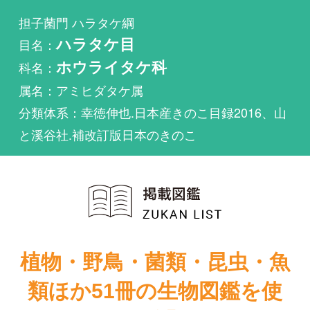
科名：
ホウライタケ科
属名：アミヒダタケ属
分類体系：幸徳伸也.日本産きのこ目録2016、山
と溪谷社.補改訂版日本のきのこ
植物・野鳥・菌類・昆虫・魚
類ほか51冊の生物図鑑を使
い放題
まずは無料トライアル
原色日本新菌類
新装版山溪フィ
図鑑（Ⅰ）
ールドブック