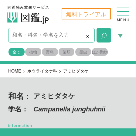
無料トライアル
MENU
×
全て
植物
野鳥
菌類
昆虫
ほか動物
HOME
>
ホウライタケ科
>
アミヒダタケ
和名 :
アミヒダタケ
学名：
Campanella junghuhnii
担子菌門 ハラタケ綱
目名：
ハラタケ目