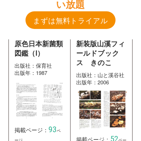
ス きのこ
出版社：保育社
出版年：1987
出版社：山と溪谷社
出版年：2006
93
掲載ページ：
ペ
52
掲載ページ：
ージ
ペー
ジ
図鑑を開く
図鑑を開く
山溪カラー名
鑑 増補改訂新
版 日本のきの
こ