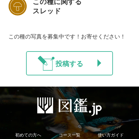
法人・研究機関で
質問・報告掲示板
補足リンク集
ご利用の方へ
マイページ
利用規約
有料会員利用規約
お問い合わせ
プライバ
｜
｜
｜
シーについて
特定商取引法に基づく表示
運営会社
インプレスグル
｜
｜
ープ