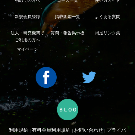
シーについて
特定商取引法に基づく表示
運営会社
インプレスグル
｜
｜
ープ
Copyright ©2016 Yama-kei Publishers co.,Ltd.
An impress Group Company. All rights reserved.