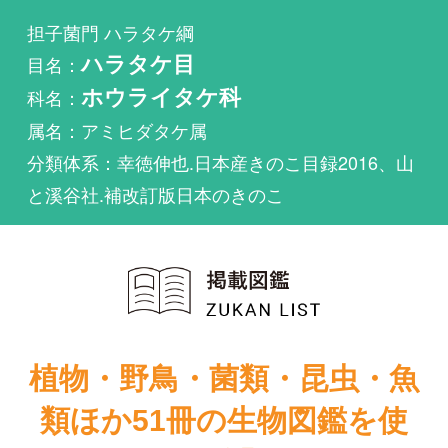
科名：
ホウライタケ科
属名：アミヒダタケ属
分類体系：幸徳伸也.日本産きのこ目録2016、山
と溪谷社.補改訂版日本のきのこ
植物・野鳥・菌類・昆虫・魚
類ほか51冊の生物図鑑を使
い放題
まずは無料トライアル
シロカミタケが掲載されている図鑑は1件もありま
せん。