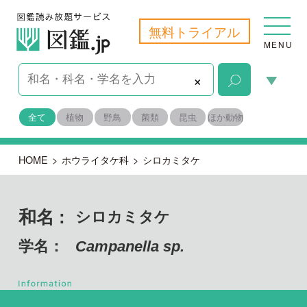
無料トライアル
MENU
×
全て
植物
野鳥
菌類
昆虫
ほか動物
HOME
>
ホウライタケ科
>
シロカミタケ
和名 :
シロカミタケ
学名：
Campanella sp.
担子菌門 ハラタケ綱
目名：
ハラタケ目