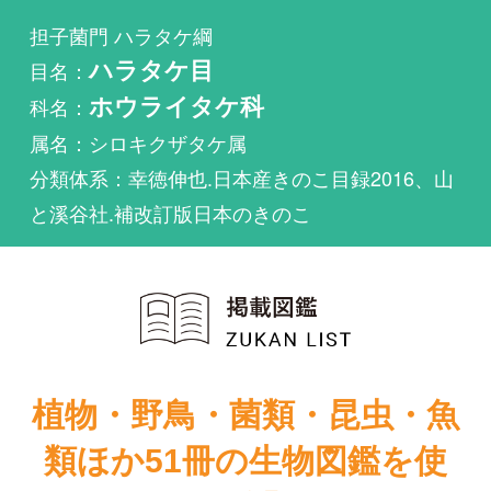
科名：
ホウライタケ科
属名：シロキクザタケ属
分類体系：幸徳伸也.日本産きのこ目録2016、山
と溪谷社.補改訂版日本のきのこ
植物・野鳥・菌類・昆虫・魚
類ほか51冊の生物図鑑を使
い放題
まずは無料トライアル
ヒダフウリンタケが掲載されている図鑑は1件もあ
りません。