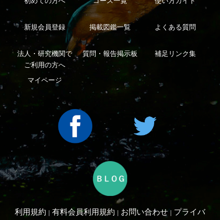
シーについて
特定商取引法に基づく表示
運営会社
インプレスグル
｜
｜
ープ
Copyright ©2016 Yama-kei Publishers co.,Ltd.
An impress Group Company. All rights reserved.