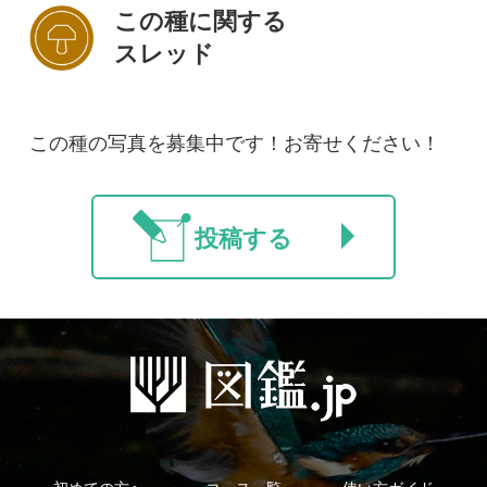
初めての方へ
コース一覧
使い方ガイド
新規会員登録
掲載図鑑一覧
よくある質問
法人・研究機関で
質問・報告掲示板
補足リンク集
ご利用の方へ
マイページ
利用規約
有料会員利用規約
お問い合わせ
プライバ
｜
｜
｜