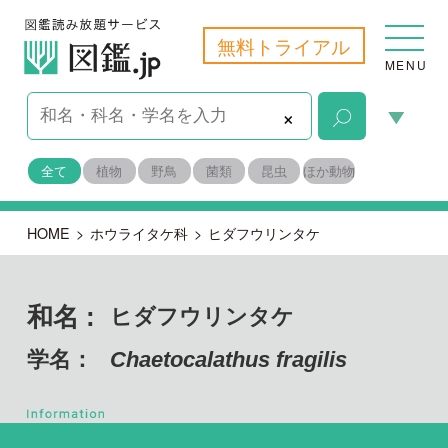
無料トライアル
MENU
×
全て
植物
野鳥
菌類
昆虫
ほか動物
HOME
>
ホウライタケ科
>
ヒダフウリンタケ
和名 :
ヒダフウリンタケ
学名：
Chaetocalathus fragilis
担子菌門 ハラタケ綱
目名：
ハラタケ目