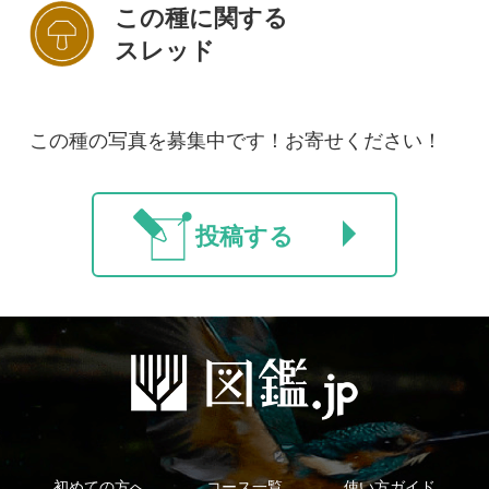
法人・研究機関で
質問・報告掲示板
補足リンク集
ご利用の方へ
マイページ
利用規約
有料会員利用規約
お問い合わせ
プライバ
｜
｜
｜
シーについて
特定商取引法に基づく表示
運営会社
インプレスグル
｜
｜
ープ