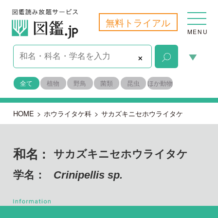
無料トライアル
MENU
×
全て
植物
野鳥
菌類
昆虫
ほか動物
HOME
>
ホウライタケ科
>
サカズキニセホウライタケ
和名 :
サカズキニセホウライタケ
学名：
Crinipellis sp.
担子菌門 ハラタケ綱
目名：
ハラタケ目