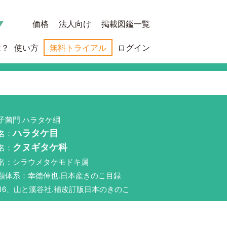
価格
法人向け
掲載図鑑一覧
は？
使い方
無料トライアル
ログイン
子菌門 ハラタケ綱
名：
ハラタケ目
名：
クヌギタケ科
名：シラウメタケモドキ属
類体系：幸徳伸也.日本産きのこ目録
016、山と溪谷社.補改訂版日本のきのこ