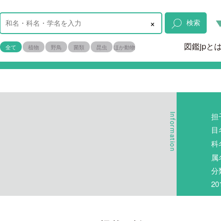
×
検索
図鑑jpと
全て
植物
野鳥
菌類
昆虫
ほか動物
担
目
科
属
分
2