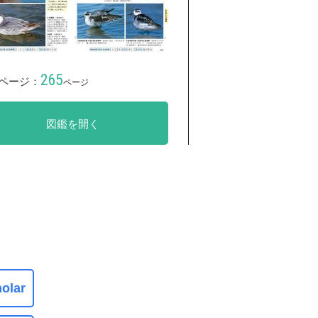
265
ページ：
ページ
図鑑を開く
olar