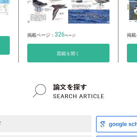
326
掲載ページ：
掲載
ページ
図鑑を開く
ギ
google sch