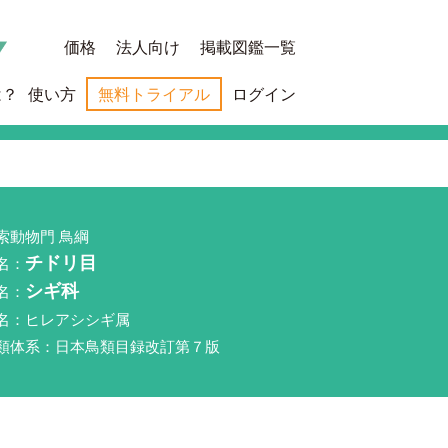
価格
法人向け
掲載図鑑一覧
は？
使い方
無料トライアル
ログイン
索動物門 鳥綱
名：
チドリ目
名：
シギ科
名：ヒレアシシギ属
類体系：日本鳥類目録改訂第７版