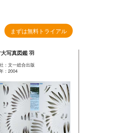
まずは無料トライアル
寸大写真図鑑 羽
社：文一総合出版
年：2004