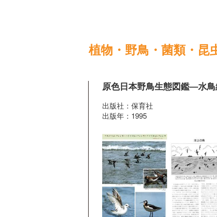
植物・野鳥・菌類・昆
原色日本野鳥生態図鑑―水鳥
出版社：保育社
出版年：1995