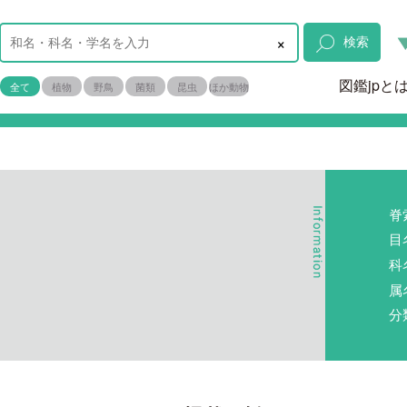
×
検索
図鑑jpと
全て
植物
野鳥
菌類
昆虫
ほか動物
脊
目
科
属
分