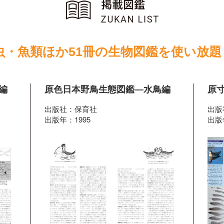
虫・魚類ほか51冊の生物図鑑を使い放題
編
原色日本野鳥生態図鑑―水鳥編
原
出版社：保育社
出版
出版年：1995
出版