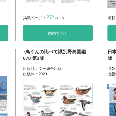
274
掲載ページ：
掲載
ページ
図鑑を開く
♪鳥くんの比べて識別野鳥図鑑
日本
670 第3版
版
出版社：文一総合出版
出版
出版年：2020
出版