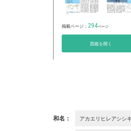
294
掲載ページ：
ページ
図鑑を開く
アカエリヒレアシシ
和名：