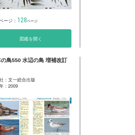
128
ページ：
ページ
図鑑を開く
の鳥550 水辺の鳥 増補改訂
社：文一総合出版
年：2009