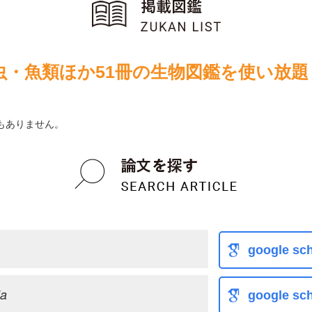
虫・魚類ほか51冊の生物図鑑を使い放題
もありません。
google sch
la
google sch