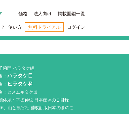
価格
法人向け
掲載図鑑一覧
は？
使い方
無料トライアル
ログイン
子菌門 ハラタケ綱
名：
ハラタケ目
名：
ヒラタケ科
名：ヒメムキタケ属
類体系：幸徳伸也.日本産きのこ目録
016、山と溪谷社.補改訂版日本のきのこ