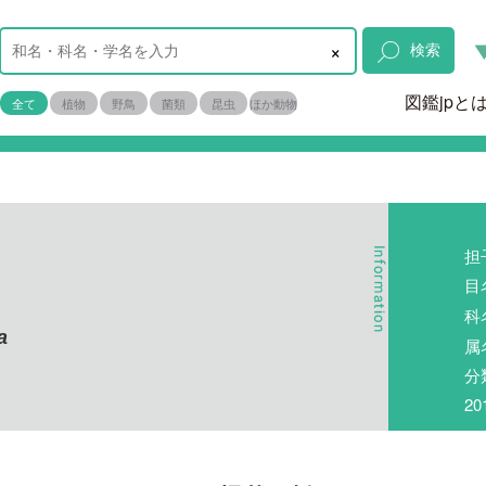
×
検索
図鑑jpと
全て
植物
野鳥
菌類
昆虫
ほか動物
担
目
科
a
属
分
2