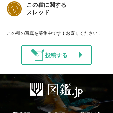
初めての方へ
コース一覧
使い方ガイド
新規会員登録
掲載図鑑一覧
よくある質問
法人・研究機関で
質問・報告掲示板
補足リンク集
ご利用の方へ
マイページ
利用規約
有料会員利用規約
お問い合わせ
プライバ
｜
｜
｜