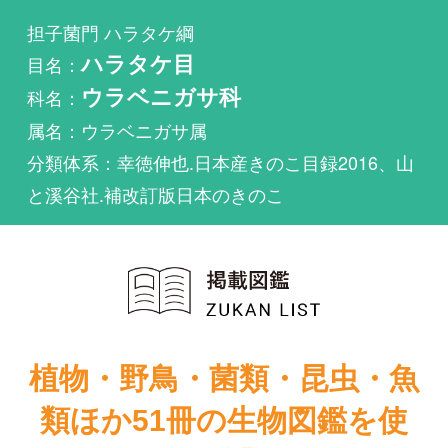
科名：
ウラベニガサ科
属名：ウラベニガサ属
分類体系：幸徳伸也.日本産きのこ目録2016、山
と溪谷社.補改訂版日本のきのこ
植物・野鳥・菌類・昆虫・魚
類ほか51冊の生物図鑑を使
い放題
まずは無料トライアル
Pluteus hibbettiiが掲載されている図鑑は1件もあり
ません。