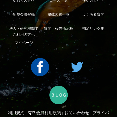
シーについて
特定商取引法に基づく表示
運営会社
インプレスグル
｜
｜
ープ
Copyright ©2016 Yama-kei Publishers co.,Ltd.
An impress Group Company. All rights reserved.