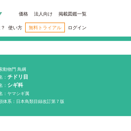
価格
法人向け
掲載図鑑一覧
は？
使い方
無料トライアル
ログイン
索動物門 鳥綱
名：
チドリ目
名：
シギ科
名：ヤマシギ属
類体系：日本鳥類目録改訂第７版