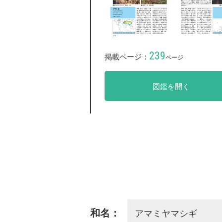
239
掲載ページ：
ページ
図鑑を開く
アマミヤマシギ
和名：