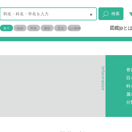
×
検索
図鑑jpと
全て
植物
野鳥
菌類
昆虫
ほか動物
脊
目
科
属
分