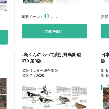
48
掲載ページ：
掲載
ページ
図鑑を開く
♪鳥くんの比べて識別野鳥図鑑
日本
670 第3版
版
出版社：文一総合出版
出版
出版年：2020
出版