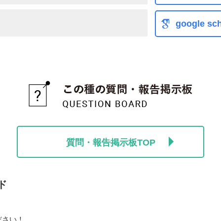
google sch
質問・報告掲示板TOP
ド
ださい！