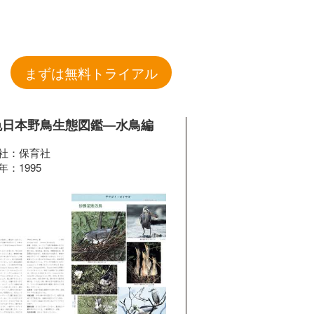
まずは無料トライアル
色日本野鳥生態図鑑―水鳥編
社：保育社
年：1995