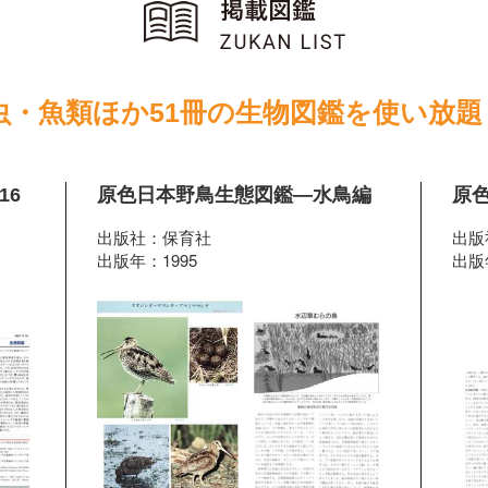
虫・魚類ほか51冊の生物図鑑を使い放題
16
原色日本野鳥生態図鑑―水鳥編
原
出版社：保育社
出版
出版年：1995
出版