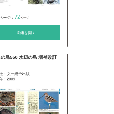
72
ページ：
ページ
図鑑を開く
の鳥550 水辺の鳥 増補改訂
社：文一総合出版
年：2009