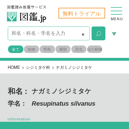
無料トライアル
MENU
×
全て
植物
野鳥
菌類
昆虫
ほか動物
HOME
>
シジミタケ科
>
ナガミノシジミタケ
和名 :
ナガミノシジミタケ
学名：
Resupinatus silvanus
担子菌門 ハラタケ綱
目名：
ハラタケ目