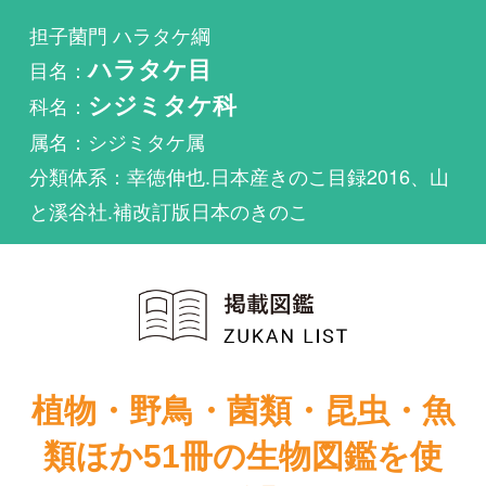
科名：
シジミタケ科
属名：シジミタケ属
分類体系：幸徳伸也.日本産きのこ目録2016、山
と溪谷社.補改訂版日本のきのこ
植物・野鳥・菌類・昆虫・魚
類ほか51冊の生物図鑑を使
い放題
まずは無料トライアル
原色日本新菌類
図鑑（Ⅰ）