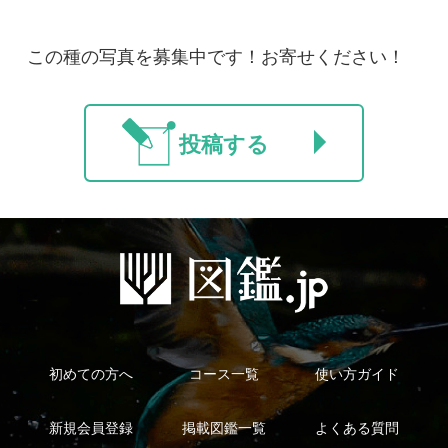
法人・研究機関で
質問・報告掲示板
補足リンク集
ご利用の方へ
マイページ
利用規約
有料会員利用規約
お問い合わせ
プライバ
｜
｜
｜
シーについて
特定商取引法に基づく表示
運営会社
インプレスグル
｜
｜
ープ