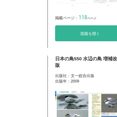
118
掲載ページ：
ページ
図鑑を開く
日本の鳥550 水辺の鳥 増補
版
出版社：文一総合出版
出版年：2009