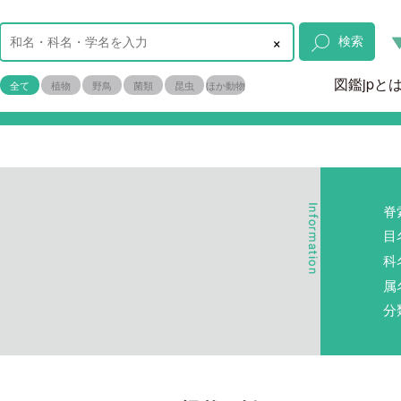
×
検索
図鑑jpと
全て
植物
野鳥
菌類
昆虫
ほか動物
脊
目
科
属
分