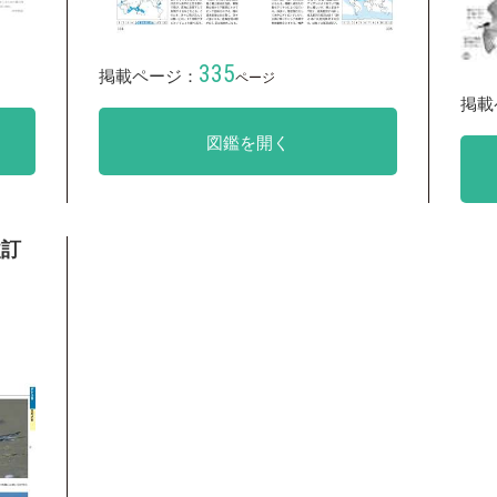
335
掲載ページ：
ページ
掲載
図鑑を開く
改訂