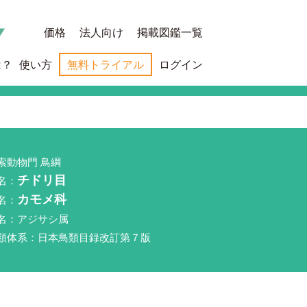
価格
法人向け
掲載図鑑一覧
は？
使い方
無料トライアル
ログイン
索動物門 鳥綱
名：
チドリ目
名：
カモメ科
名：アジサシ属
類体系：日本鳥類目録改訂第７版