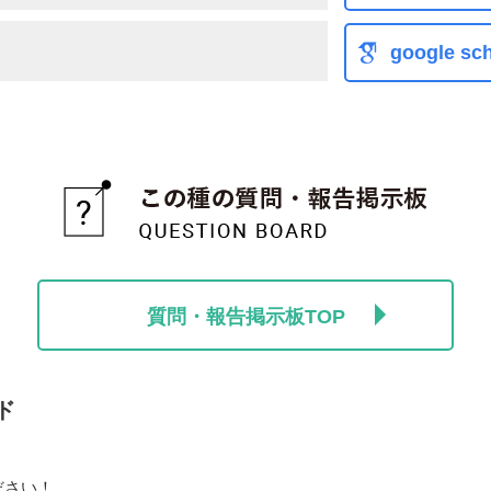
google sch
質問・報告掲示板TOP
ド
ださい！