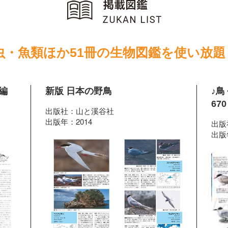
虫・魚類ほか51冊の生物図鑑を使い放題
編
新版 日本の野鳥
♪
67
出版社：山と溪谷社
出版年：2014
出版
出版