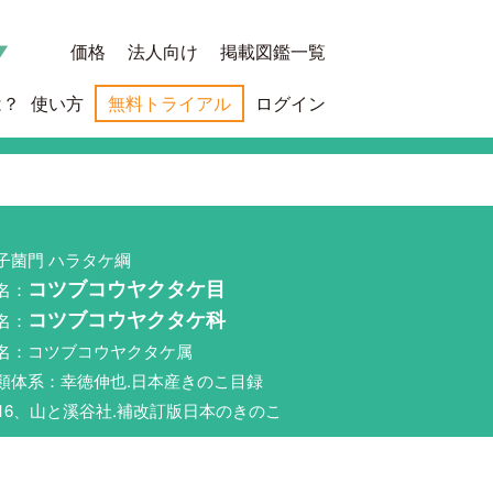
価格
法人向け
掲載図鑑一覧
は？
使い方
無料トライアル
ログイン
子菌門 ハラタケ綱
名：
コツブコウヤクタケ目
名：
コツブコウヤクタケ科
名：コツブコウヤクタケ属
類体系：幸徳伸也.日本産きのこ目録
016、山と溪谷社.補改訂版日本のきのこ