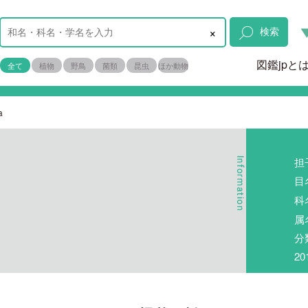
×
検索
図鑑jpと
全て
植物
野鳥
菌類
昆虫
ほか動物
a
担
目
科
属
分
2