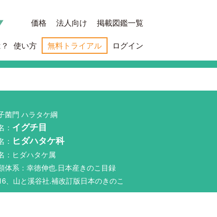
価格
法人向け
掲載図鑑一覧
は？
使い方
無料トライアル
ログイン
子菌門 ハラタケ綱
名：
イグチ目
名：
ヒダハタケ科
名：ヒダハタケ属
類体系：幸徳伸也.日本産きのこ目録
016、山と溪谷社.補改訂版日本のきのこ