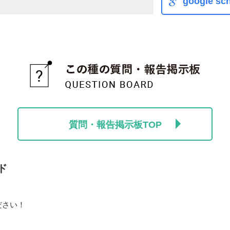
google sch
質問・報告掲示板TOP
ド
ださい！