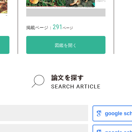
291
掲載ページ：
ページ
図鑑を開く
google sch