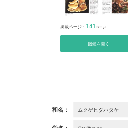
141
掲載ページ：
ページ
図鑑を開く
ムクゲヒダハタケ
和名：