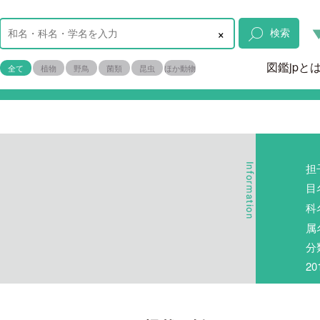
×
検索
図鑑jpと
全て
植物
野鳥
菌類
昆虫
ほか動物
担
目
科
属
分
2