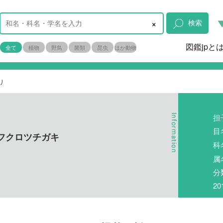
×
検索
図鑑jpと
全て
植物
野鳥
菌類
昆虫
ほか動物
リ
担
目
フクロツチガキ
科
属
分
2