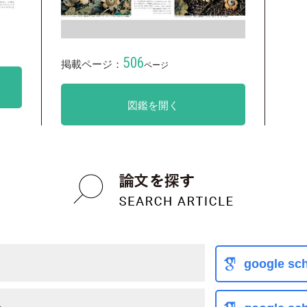
506
掲載ページ：
ページ
図鑑を開く
リ
google sch