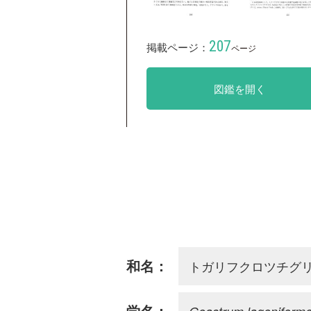
207
掲載ページ：
ページ
図鑑を開く
トガリフクロツチグ
和名：