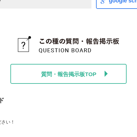
e
google sch
質問・報告掲示板TOP
ド
ださい！