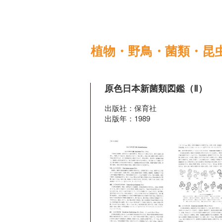
植物・野鳥・菌類・昆
原色日本新菌類図鑑（Ⅱ）
出版社：保育社
出版年：1989