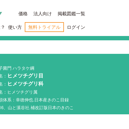
価格
法人向け
掲載図鑑一覧
は？
使い方
無料トライアル
ログイン
子菌門 ハラタケ綱
名：
ヒメツチグリ目
名：
ヒメツチグリ科
名：ヒメツチグリ属
類体系：幸徳伸也.日本産きのこ目録
016、山と溪谷社.補改訂版日本のきのこ