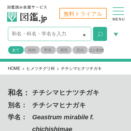
無料トライアル
MENU
×
全て
植物
野鳥
菌類
昆虫
ほか動物
HOME
>
ヒメツチグリ科
>
チチシマヒナツチガキ
和名 :
チチシマヒナツチガキ
別名：
チチシマヒナガキ
学名：
Geastrum mirabile f.
chichishimae