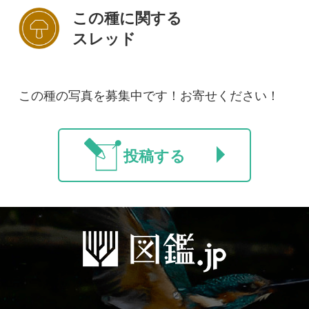
初めての方へ
コース一覧
使い方ガイド
新規会員登録
掲載図鑑一覧
よくある質問
法人・研究機関で
質問・報告掲示板
補足リンク集
ご利用の方へ
マイページ
利用規約
有料会員利用規約
お問い合わせ
プライバ
｜
｜
｜
シーについて
特定商取引法に基づく表示
運営会社
インプレスグル
｜
｜
ープ