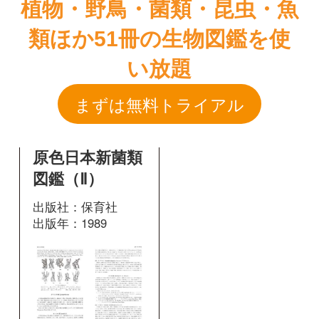
原色日本新菌類
図鑑（Ⅱ）
出版社：保育社
出版年：1989
208
掲載ページ：
ページ
図鑑を開く