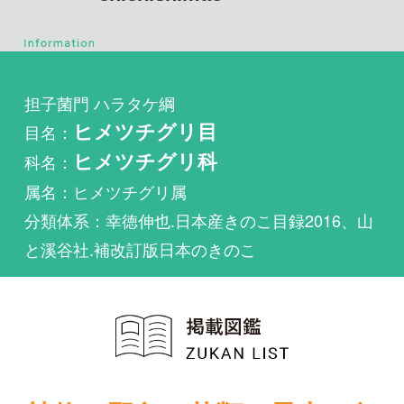
担子菌門 ハラタケ綱
目名：
ヒメツチグリ目
科名：
ヒメツチグリ科
属名：ヒメツチグリ属
分類体系：幸徳伸也.日本産きのこ目録2016、山
と溪谷社.補改訂版日本のきのこ
植物・野鳥・菌類・昆虫・魚
類ほか51冊の生物図鑑を使
い放題
まずは無料トライアル