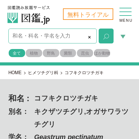
無料トライアル
MENU
×
全て
植物
野鳥
菌類
昆虫
ほか動物
HOME
>
ヒメツチグリ科
>
コフキクロツチガキ
和名 :
コフキクロツチガキ
別名：
キクザツチグリ,オガサワラツ
チグリ
学名：
Geastrum pectinatum