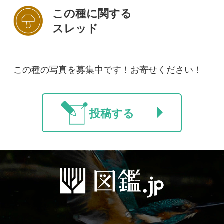
法人・研究機関で
質問・報告掲示板
補足リンク集
ご利用の方へ
マイページ
利用規約
有料会員利用規約
お問い合わせ
プライバ
｜
｜
｜
シーについて
特定商取引法に基づく表示
運営会社
インプレスグル
｜
｜
ープ