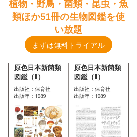
原色日本新菌類
原色日本新菌類
図鑑（Ⅱ）
図鑑（Ⅱ）
出版社：保育社
出版社：保育社
出版年：1989
出版年：1989
-11
206
掲載ページ：
掲載ページ：
ペ
ペ
ージ
ージ
図鑑を開く
図鑑を開く
新装版山溪フィ
ールドブック
ス きのこ