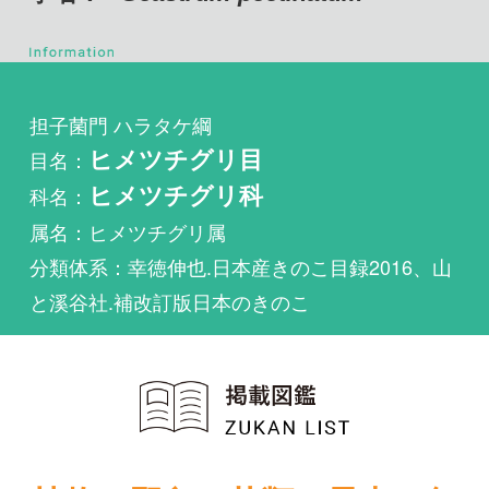
担子菌門 ハラタケ綱
目名：
ヒメツチグリ目
科名：
ヒメツチグリ科
属名：ヒメツチグリ属
分類体系：幸徳伸也.日本産きのこ目録2016、山
と溪谷社.補改訂版日本のきのこ
植物・野鳥・菌類・昆虫・魚
類ほか51冊の生物図鑑を使
い放題
まずは無料トライアル