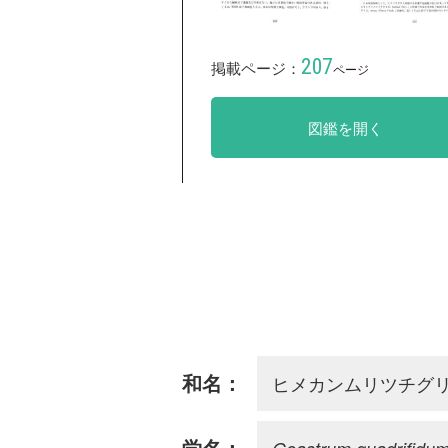
207
掲載ページ：
ページ
図鑑を開く
ヒメカンムリツチグ
和名：