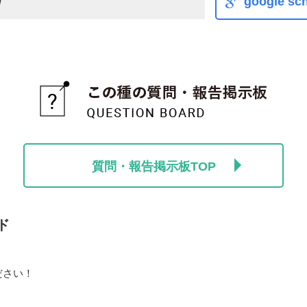
m
google sch
質問・報告掲示板TOP
ド
ださい！