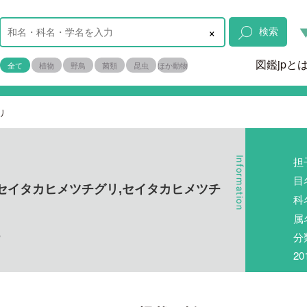
×
検索
図鑑jpと
全て
植物
野鳥
菌類
昆虫
ほか動物
リ
担
目
セイタカヒメツチグリ,セイタカヒメツチ
科
属
分
m
2