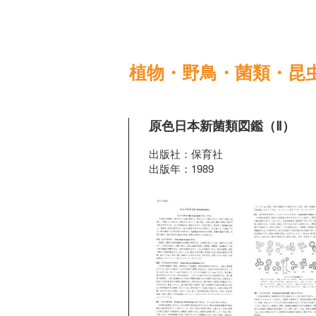
植物・野鳥・菌類・昆
原色日本新菌類図鑑（Ⅱ）
出版社：保育社
出版年：1989