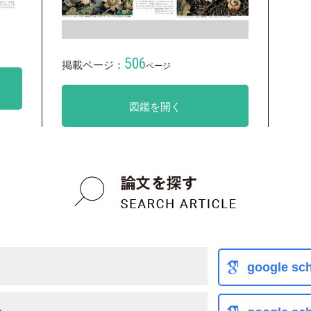
506
掲載ページ：
ページ
図鑑を開く
リ
google sch