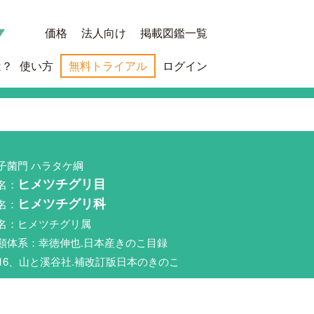
価格
法人向け
掲載図鑑一覧
は？
使い方
無料トライアル
ログイン
子菌門 ハラタケ綱
名：
ヒメツチグリ目
名：
ヒメツチグリ科
名：ヒメツチグリ属
類体系：幸徳伸也.日本産きのこ目録
016、山と溪谷社.補改訂版日本のきのこ