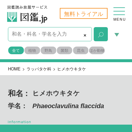
無料トライアル
MENU
×
全て
植物
野鳥
菌類
昆虫
ほか動物
HOME
>
ラッパタケ科
>
ヒメホウキタケ
和名 :
ヒメホウキタケ
学名：
Phaeoclavulina flaccida
担子菌門 ハラタケ綱
目名：
ラッパタケ目