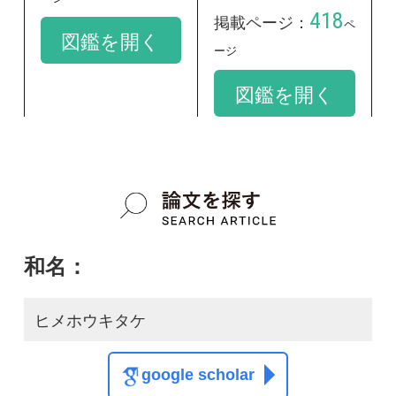
和名：
ヒメホウキタケ
google scholar
学名：
Phaeoclavulina flaccida
google scholar