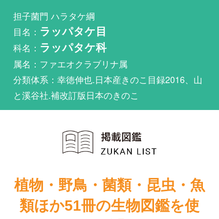
科名：
ラッパタケ科
属名：ファエオクラブリナ属
分類体系：幸徳伸也.日本産きのこ目録2016、山
と溪谷社.補改訂版日本のきのこ
植物・野鳥・菌類・昆虫・魚
類ほか51冊の生物図鑑を使
い放題
まずは無料トライアル
原色日本新菌類
山溪カラー名
図鑑（Ⅱ）
鑑 増補改訂新