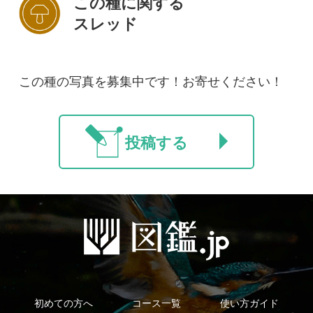
新規会員登録
掲載図鑑一覧
よくある質問
法人・研究機関で
質問・報告掲示板
補足リンク集
ご利用の方へ
マイページ
利用規約
有料会員利用規約
お問い合わせ
プライバ
｜
｜
｜
シーについて
特定商取引法に基づく表示
運営会社
インプレスグル
｜
｜
ープ