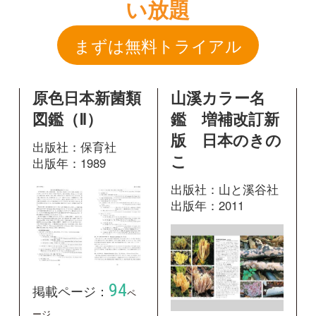
版 日本のきの
出版社：保育社
こ
出版年：1989
出版社：山と溪谷社
出版年：2011
94
掲載ページ：
ペ
ージ
418
掲載ページ：
ペ
図鑑を開く
ージ
図鑑を開く