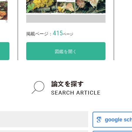
415
掲載ページ：
ページ
図鑑を開く
google sch