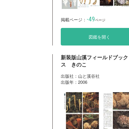
-49
掲載ページ：
ページ
図鑑を開く
新装版山溪フィールドブック
ス きのこ
出版社：山と溪谷社
出版年：2006