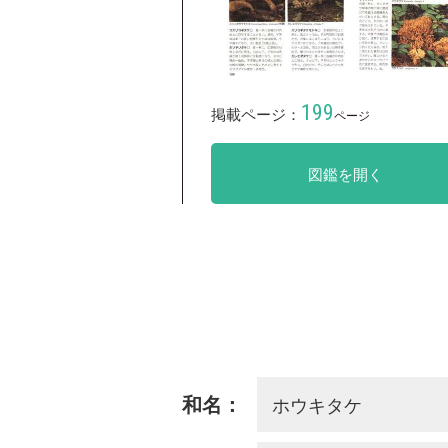
199
掲載ページ：
ページ
図鑑を開く
ホウキタケ
和名：