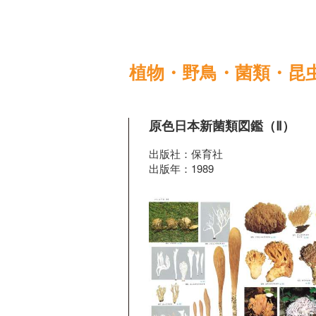
植物・野鳥・菌類・昆
原色日本新菌類図鑑（Ⅱ）
出版社：保育社
出版年：1989