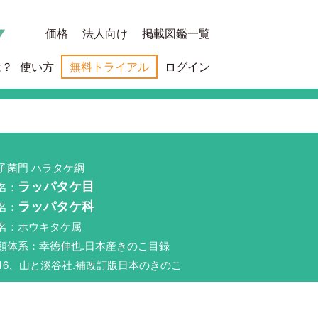
価格
法人向け
掲載図鑑一覧
は？
使い方
無料トライアル
ログイン
子菌門 ハラタケ綱
名：
ラッパタケ目
名：
ラッパタケ科
名：ホウキタケ属
類体系：幸徳伸也.日本産きのこ目録
016、山と溪谷社.補改訂版日本のきのこ