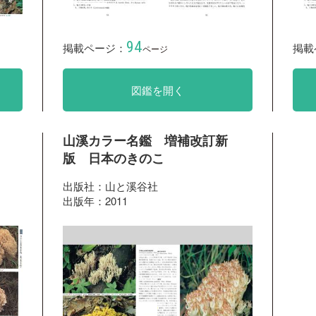
94
掲載ページ：
掲載
ページ
図鑑を開く
山溪カラー名鑑 増補改訂新
版 日本のきのこ
出版社：山と溪谷社
出版年：2011