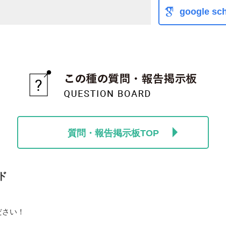
google sch
質問・報告掲示板TOP
ド
ださい！