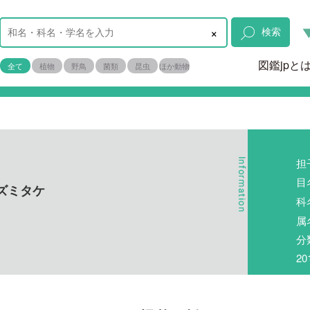
×
検索
図鑑jpと
全て
植物
野鳥
菌類
昆虫
ほか動物
担
目
ズミタケ
科
属
分
2