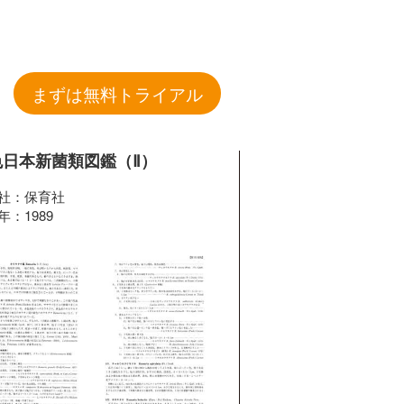
まずは無料トライアル
色日本新菌類図鑑（Ⅱ）
社：保育社
年：1989