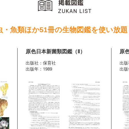
虫・魚類ほか51冊の生物図鑑を使い放題
原色日本新菌類図鑑（Ⅱ）
原
出版社：保育社
出版
出版年：1989
出版