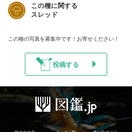
初めての方へ
コース一覧
使い方ガイド
新規会員登録
掲載図鑑一覧
よくある質問
法人・研究機関で
質問・報告掲示板
補足リンク集
ご利用の方へ
マイページ
利用規約
有料会員利用規約
お問い合わせ
プライバ
｜
｜
｜