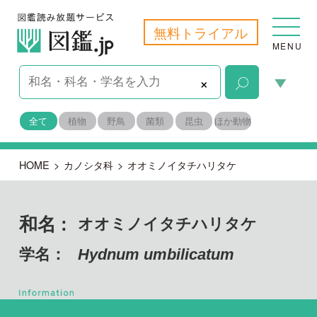
無料トライアル
MENU
×
全て
植物
野鳥
菌類
昆虫
ほか動物
HOME
>
カノシタ科
>
オオミノイタチハリタケ
和名 :
オオミノイタチハリタケ
学名：
Hydnum umbilicatum
担子菌門 ハラタケ綱
目名：
アンズタケ目