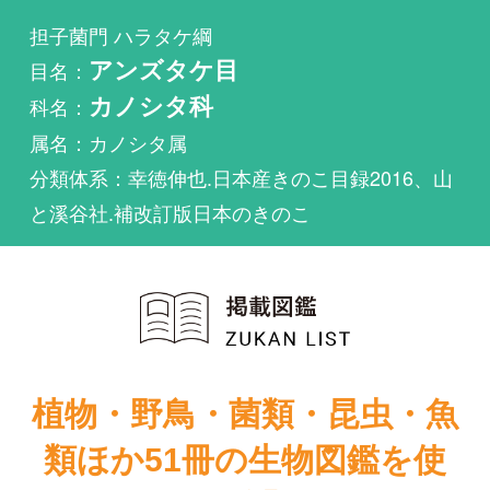
科名：
カノシタ科
属名：カノシタ属
分類体系：幸徳伸也.日本産きのこ目録2016、山
と溪谷社.補改訂版日本のきのこ
植物・野鳥・菌類・昆虫・魚
類ほか51冊の生物図鑑を使
い放題
まずは無料トライアル
オオミノイタチハリタケが掲載されている図鑑は1
件もありません。