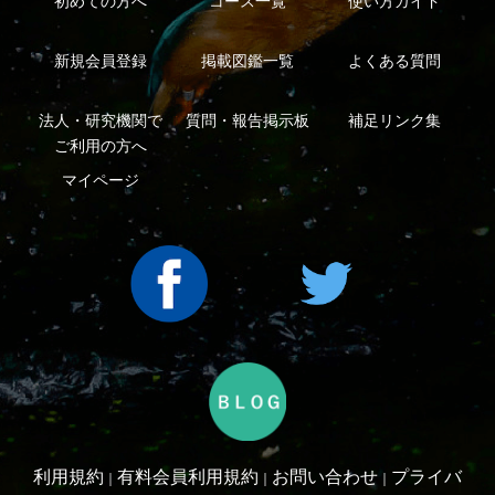
シーについて
特定商取引法に基づく表示
運営会社
インプレスグル
｜
｜
ープ
Copyright ©2016 Yama-kei Publishers co.,Ltd.
An impress Group Company. All rights reserved.