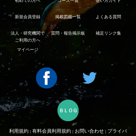
シーについて
特定商取引法に基づく表示
運営会社
インプレスグル
｜
｜
ープ
Copyright ©2016 Yama-kei Publishers co.,Ltd.
An impress Group Company. All rights reserved.