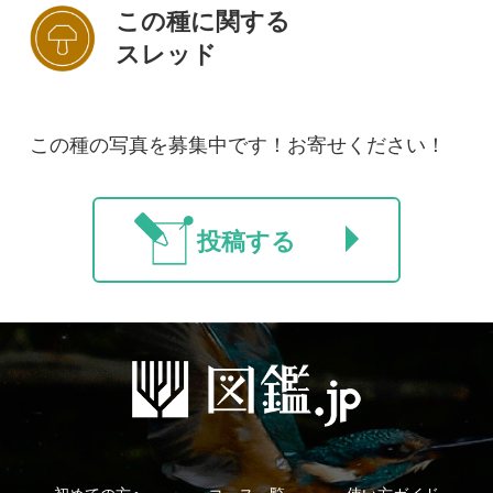
初めての方へ
コース一覧
使い方ガイド
新規会員登録
掲載図鑑一覧
よくある質問
法人・研究機関で
質問・報告掲示板
補足リンク集
ご利用の方へ
マイページ
利用規約
有料会員利用規約
お問い合わせ
プライバ
｜
｜
｜