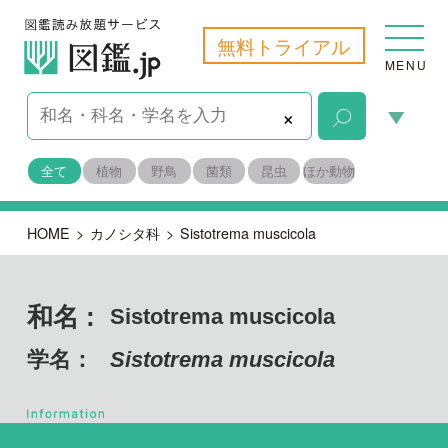
無料トライアル
MENU
×
全て
植物
野鳥
菌類
昆虫
ほか動物
HOME
>
カノシタ科
>
Sistotrema muscicola
和名 :
Sistotrema muscicola
学名：
Sistotrema muscicola
担子菌門 ハラタケ綱
目名：
アンズタケ目