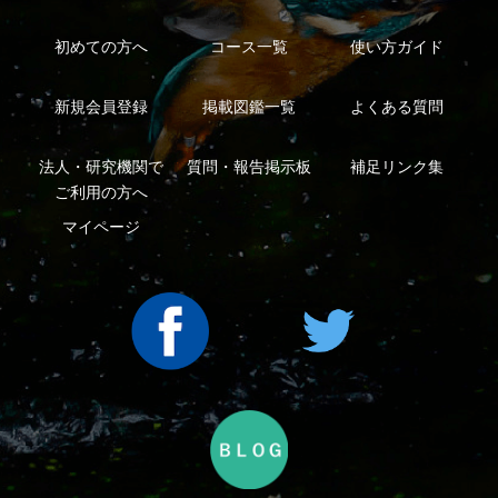
利用規約
有料会員利用規約
お問い合わせ
プライバ
｜
｜
｜
シーについて
特定商取引法に基づく表示
運営会社
インプレスグル
｜
｜
ープ
Copyright ©2016 Yama-kei Publishers co.,Ltd.
An impress Group Company. All rights reserved.