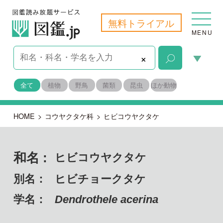
無料トライアル
MENU
×
全て
植物
野鳥
菌類
昆虫
ほか動物
HOME
>
コウヤクタケ科
>
ヒビコウヤクタケ
和名 :
ヒビコウヤクタケ
別名：
ヒビチョークタケ
学名：
Dendrothele acerina
担子菌門 ハラタケ綱