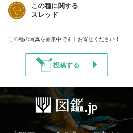
初めての方へ
コース一覧
使い方ガイド
新規会員登録
掲載図鑑一覧
よくある質問
法人・研究機関で
質問・報告掲示板
補足リンク集
ご利用の方へ
マイページ
利用規約
有料会員利用規約
お問い合わせ
プライバ
｜
｜
｜