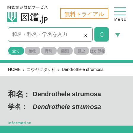
無料トライアル
MENU
×
全て
植物
野鳥
菌類
昆虫
ほか動物
HOME
>
コウヤクタケ科
>
Dendrothele strumosa
和名 :
Dendrothele strumosa
学名：
Dendrothele strumosa
担子菌門 ハラタケ綱
目名：
コウヤクタケ目