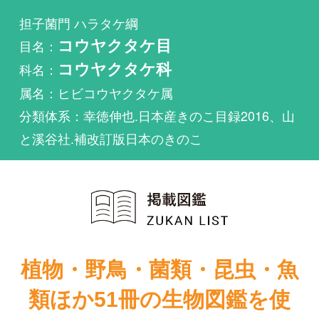
科名：
コウヤクタケ科
属名：ヒビコウヤクタケ属
分類体系：幸徳伸也.日本産きのこ目録2016、山
と溪谷社.補改訂版日本のきのこ
植物・野鳥・菌類・昆虫・魚
類ほか51冊の生物図鑑を使
い放題
まずは無料トライアル
Dendrothele strumosaが掲載されている図鑑は1件も
ありません。