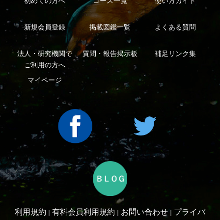
シーについて
特定商取引法に基づく表示
運営会社
インプレスグル
｜
｜
ープ
Copyright ©2016 Yama-kei Publishers co.,Ltd.
An impress Group Company. All rights reserved.