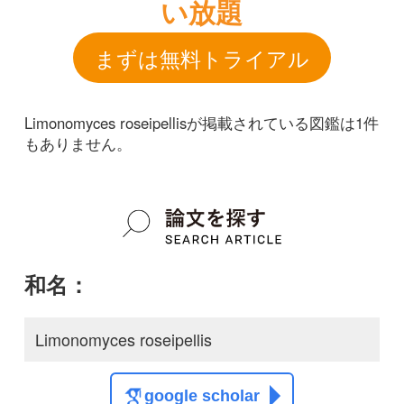
和名：
Limonomyces roseipellis
google scholar
学名：
Limonomyces roseipellis
google scholar