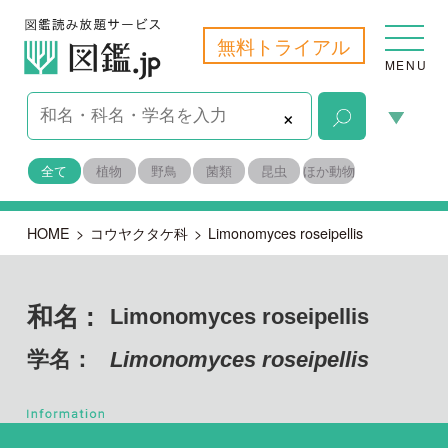
無料トライアル
MENU
×
全て
植物
野鳥
菌類
昆虫
ほか動物
HOME
>
コウヤクタケ科
>
Limonomyces roseipellis
和名 :
Limonomyces roseipellis
学名：
Limonomyces roseipellis
担子菌門 ハラタケ綱
目名：
コウヤクタケ目