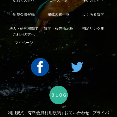
シーについて
特定商取引法に基づく表示
運営会社
インプレスグル
｜
｜
ープ
Copyright ©2016 Yama-kei Publishers co.,Ltd.
An impress Group Company. All rights reserved.