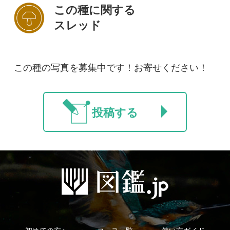
初めての方へ
コース一覧
使い方ガイド
新規会員登録
掲載図鑑一覧
よくある質問
法人・研究機関で
質問・報告掲示板
補足リンク集
ご利用の方へ
マイページ
利用規約
有料会員利用規約
お問い合わせ
プライバ
｜
｜
｜