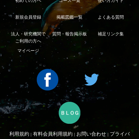
シーについて
特定商取引法に基づく表示
運営会社
インプレスグル
｜
｜
ープ
Copyright ©2016 Yama-kei Publishers co.,Ltd.
An impress Group Company. All rights reserved.