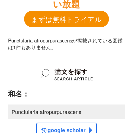
和名：
Punctularia atropurpurascens
google scholar
学名：
Punctularia atropurpurascens
google scholar