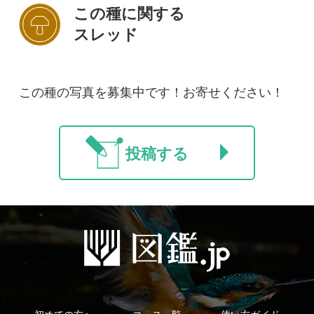
初めての方へ
コース一覧
使い方ガイド
新規会員登録
掲載図鑑一覧
よくある質問
法人・研究機関で
質問・報告掲示板
補足リンク集
ご利用の方へ
マイページ
利用規約
有料会員利用規約
お問い合わせ
プライバ
｜
｜
｜