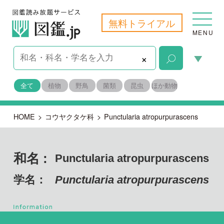
無料トライアル
MENU
×
全て
植物
野鳥
菌類
昆虫
ほか動物
HOME
>
コウヤクタケ科
>
Punctularia atropurpurascens
和名 :
Punctularia atropurpurascens
学名：
Punctularia atropurpurascens
担子菌門 ハラタケ綱
目名：
コウヤクタケ目