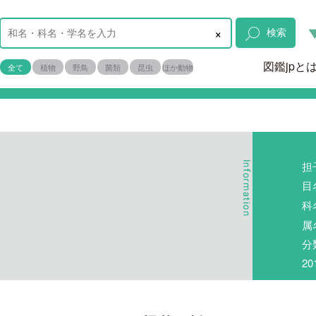
×
検索
図鑑jpと
全て
植物
野鳥
菌類
昆虫
ほか動物
担
目
科
属
分
2