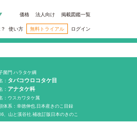
価格
法人向け
掲載図鑑一覧
は？
使い方
無料トライアル
ログイン
子菌門 ハラタケ綱
名：
タバコウロコタケ目
名：
アナタケ科
名：ウスカワタケ属
類体系：幸徳伸也.日本産きのこ目録
016、山と溪谷社.補改訂版日本のきのこ