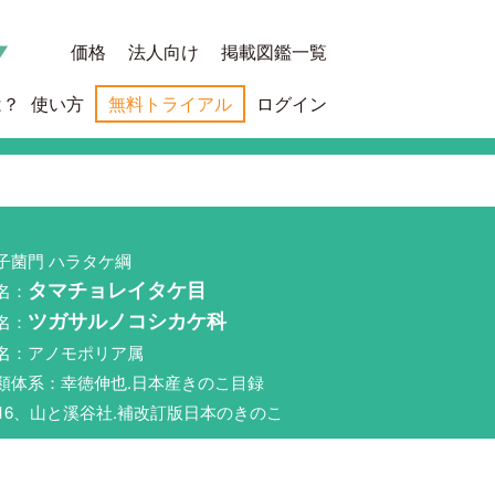
価格
法人向け
掲載図鑑一覧
は？
使い方
無料トライアル
ログイン
子菌門 ハラタケ綱
名：
タマチョレイタケ目
名：
ツガサルノコシカケ科
名：アノモポリア属
類体系：幸徳伸也.日本産きのこ目録
016、山と溪谷社.補改訂版日本のきのこ