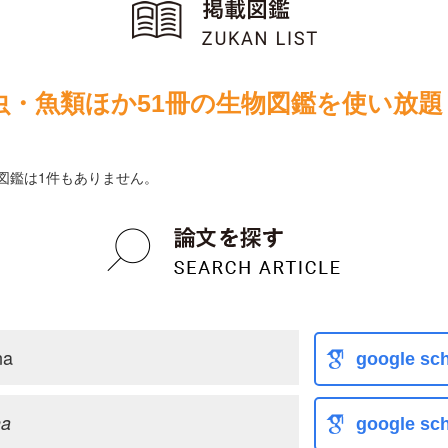
虫・魚類ほか51冊の生物図鑑を使い放題
ている図鑑は1件もありません。
na
google sch
na
google sch