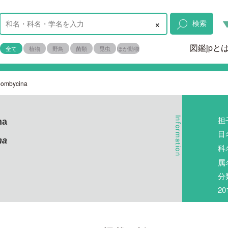
×
検索
図鑑jpと
全て
植物
野鳥
菌類
昆虫
ほか動物
bombycina
担
na
目
na
科
属
分
2