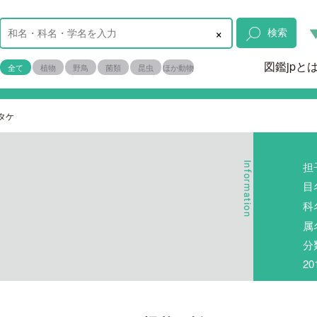
×
検索
図鑑jpと
全て
植物
野鳥
菌類
昆虫
ほか動物
タケ
担
目
科
属
分
2