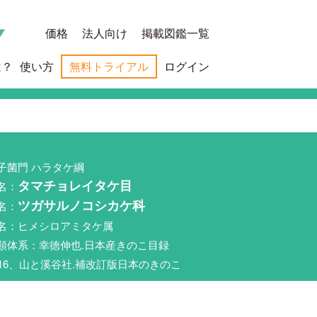
価格
法人向け
掲載図鑑一覧
は？
使い方
無料トライアル
ログイン
子菌門 ハラタケ綱
名：
タマチョレイタケ目
名：
ツガサルノコシカケ科
名：ヒメシロアミタケ属
類体系：幸徳伸也.日本産きのこ目録
016、山と溪谷社.補改訂版日本のきのこ