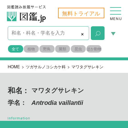
無料トライアル
MENU
×
全て
植物
野鳥
菌類
昆虫
ほか動物
HOME
>
ツガサルノコシカケ科
>
マワタグサレキン
和名 :
マワタグサレキン
学名：
Antrodia vaillantii
担子菌門 ハラタケ綱
目名：
タマチョレイタケ目