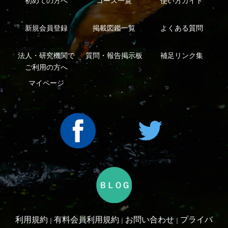
シーについて
特定商取引法に基づく表示
運営会社
インプレスグル
｜
｜
ープ
Copyright ©2016 Yama-kei Publishers co.,Ltd.
An impress Group Company. All rights reserved.