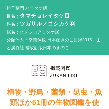
科名：
ツガサルノコシカケ科
属名：ヒメシロアミタケ属
分類体系：幸徳伸也.日本産きのこ目録2016、山
と溪谷社.補改訂版日本のきのこ
植物・野鳥・菌類・昆虫・魚
類ほか51冊の生物図鑑を使
い放題
まずは無料トライアル
マワタグサレキンが掲載されている図鑑は1件もあ
りません。