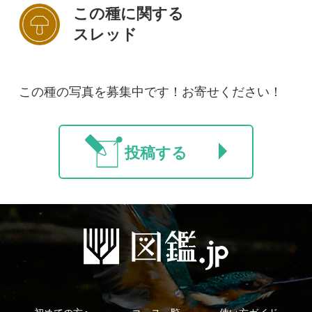
初めての方へ
コース一覧
使い方ガイド
新規会員登録
掲載図鑑一覧
よくある質問
法人・研究機関で
質問・報告掲示板
補足リンク集
ご利用の方へ
マイページ
利用規約
有料会員利用規約
お問い合わせ
プライバ
｜
｜
｜