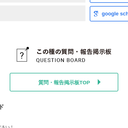
google sch
質問・報告掲示板TOP
ド
ださい！