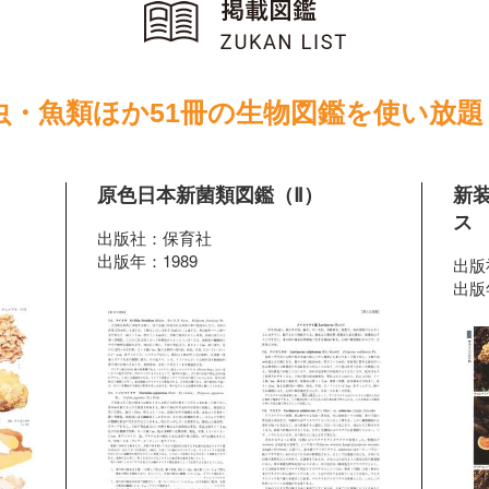
虫・魚類ほか51冊の生物図鑑を使い放題
原色日本新菌類図鑑（Ⅱ）
新
ス
出版社：保育社
出版年：1989
出版
出版