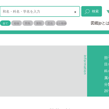
×
検索
図鑑jpと
全て
植物
野鳥
菌類
昆虫
ほか動物
担
目
科
属
分
2