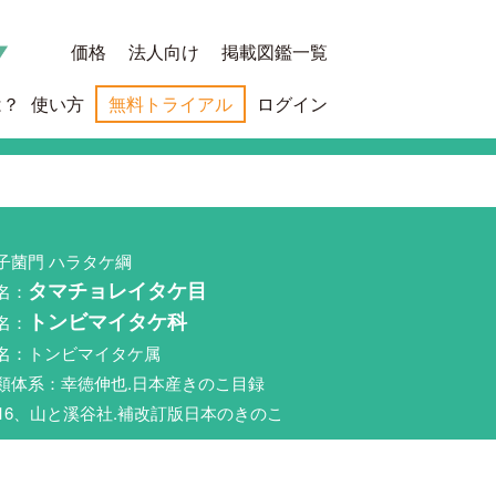
価格
法人向け
掲載図鑑一覧
は？
使い方
無料トライアル
ログイン
子菌門 ハラタケ綱
名：
タマチョレイタケ目
名：
トンビマイタケ科
名：トンビマイタケ属
類体系：幸徳伸也.日本産きのこ目録
016、山と溪谷社.補改訂版日本のきのこ