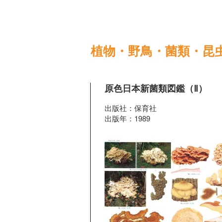
植物・野鳥・菌類・昆
原色日本新菌類図鑑（Ⅱ）
出版社：保育社
出版年：1989