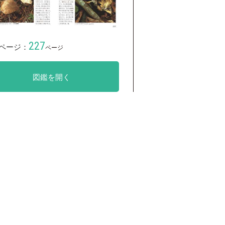
227
ページ：
ページ
図鑑を開く