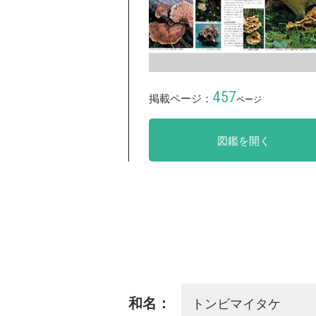
457
掲載ページ：
ページ
図鑑を開く
トンビマイタケ
和名：