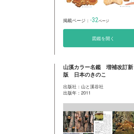
-32
掲載ページ：
ページ
図鑑を開く
山溪カラー名鑑 増補改訂新
版 日本のきのこ
出版社：山と溪谷社
出版年：2011