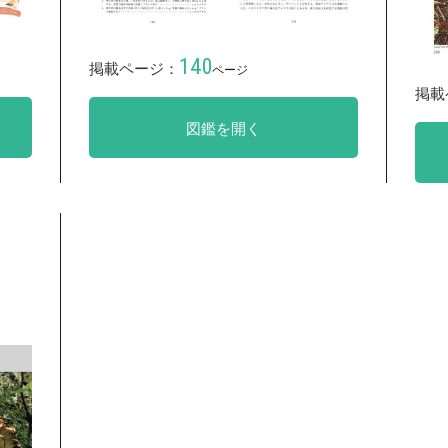
140
掲載ページ：
ページ
掲載
図鑑を開く