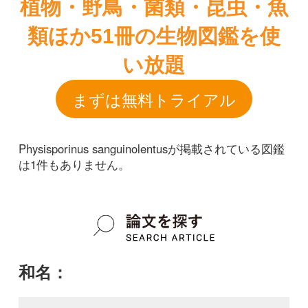
Physisporinus sanguinolentusが掲載されている図鑑
は1件もありません。
和名：
Physisporinus sanguinolentus
google scholar
学名：
Physisporinus sanguinolentus
google scholar