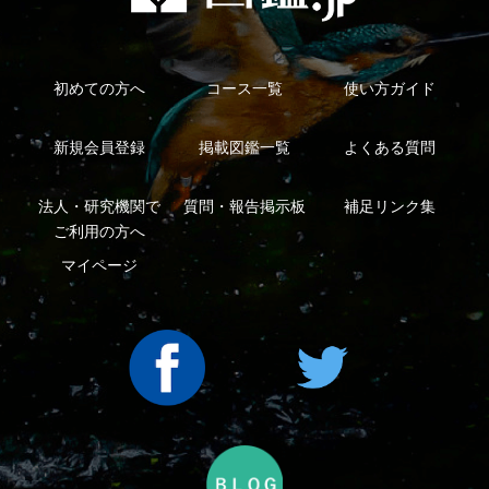
利用規約
有料会員利用規約
お問い合わせ
プライバ
｜
｜
｜
シーについて
特定商取引法に基づく表示
運営会社
インプレスグル
｜
｜
ープ
Copyright ©2016 Yama-kei Publishers co.,Ltd.
An impress Group Company. All rights reserved.