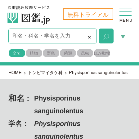
無料トライアル
MENU
×
全て
植物
野鳥
菌類
昆虫
ほか動物
HOME
>
トンビマイタケ科
>
Physisporinus sanguinolentus
和名 :
Physisporinus
sanguinolentus
学名：
Physisporinus
sanguinolentus