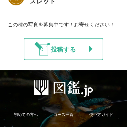
新規会員登録
掲載図鑑一覧
よくある質問
法人・研究機関で
質問・報告掲示板
補足リンク集
ご利用の方へ
マイページ
利用規約
有料会員利用規約
お問い合わせ
プライバ
｜
｜
｜
シーについて
特定商取引法に基づく表示
運営会社
インプレスグル
｜
｜
ープ