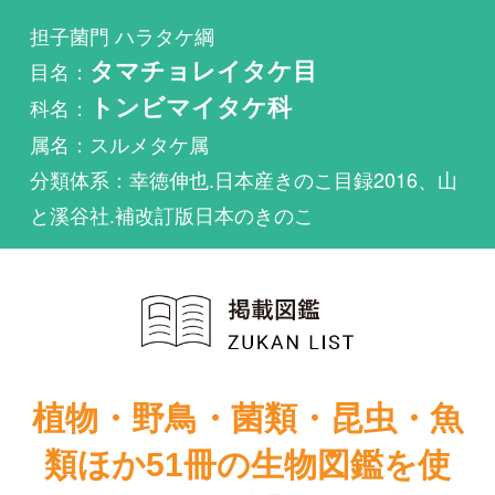
科名：
トンビマイタケ科
属名：スルメタケ属
分類体系：幸徳伸也.日本産きのこ目録2016、山
と溪谷社.補改訂版日本のきのこ
植物・野鳥・菌類・昆虫・魚
類ほか51冊の生物図鑑を使
い放題
まずは無料トライアル
原色日本新菌類
新装版山溪フィ
図鑑（Ⅱ）
ールドブック