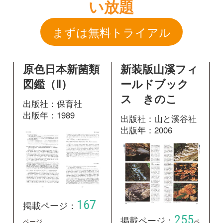
ス きのこ
出版社：保育社
出版年：1989
出版社：山と溪谷社
出版年：2006
167
掲載ページ：
255
掲載ページ：
ページ
ペ
ージ
図鑑を開く
図鑑を開く