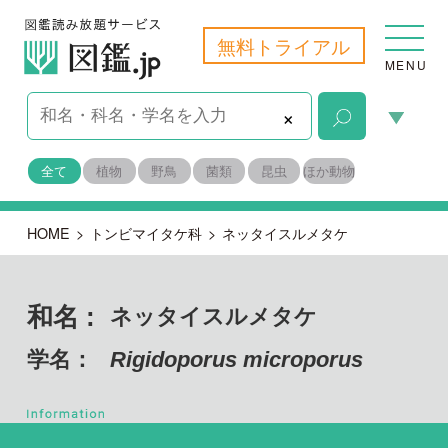
無料トライアル
MENU
×
全て
植物
野鳥
菌類
昆虫
ほか動物
HOME
>
トンビマイタケ科
>
ネッタイスルメタケ
和名 :
ネッタイスルメタケ
学名：
Rigidoporus microporus
担子菌門 ハラタケ綱
目名：
タマチョレイタケ目