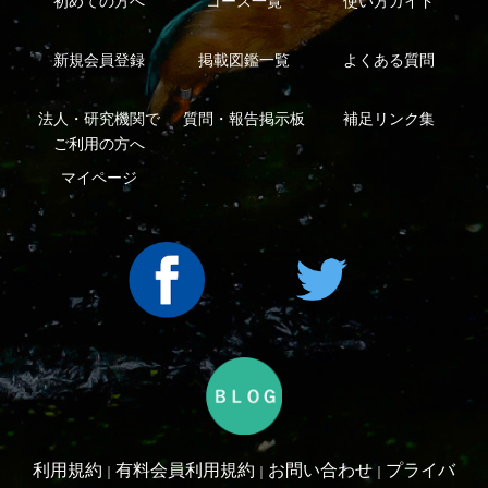
シーについて
特定商取引法に基づく表示
運営会社
インプレスグル
｜
｜
ープ
Copyright ©2016 Yama-kei Publishers co.,Ltd.
An impress Group Company. All rights reserved.