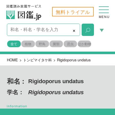
無料トライアル
MENU
×
全て
植物
野鳥
菌類
昆虫
ほか動物
HOME
>
トンビマイタケ科
>
Rigidoporus undatus
和名 :
Rigidoporus undatus
学名：
Rigidoporus undatus
担子菌門 ハラタケ綱
目名：
タマチョレイタケ目