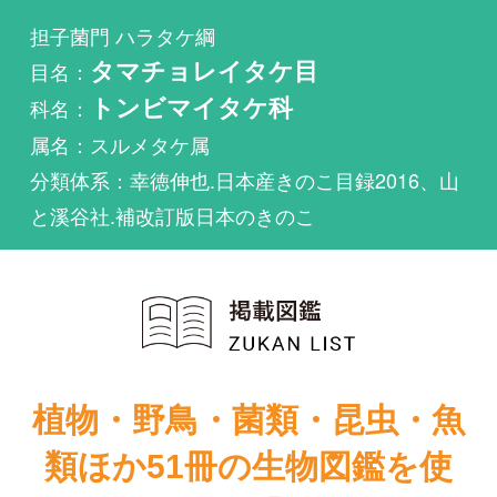
科名：
トンビマイタケ科
属名：スルメタケ属
分類体系：幸徳伸也.日本産きのこ目録2016、山
と溪谷社.補改訂版日本のきのこ
植物・野鳥・菌類・昆虫・魚
類ほか51冊の生物図鑑を使
い放題
まずは無料トライアル
Rigidoporus undatusが掲載されている図鑑は1件も
ありません。