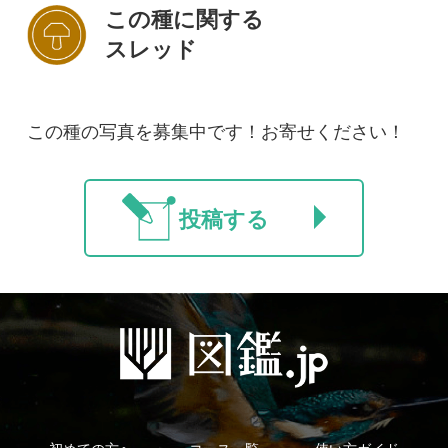
初めての方へ
コース一覧
使い方ガイド
新規会員登録
掲載図鑑一覧
よくある質問
法人・研究機関で
質問・報告掲示板
補足リンク集
ご利用の方へ
マイページ
利用規約
有料会員利用規約
お問い合わせ
プライバ
｜
｜
｜