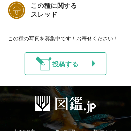
初めての方へ
コース一覧
使い方ガイド
新規会員登録
掲載図鑑一覧
よくある質問
法人・研究機関で
質問・報告掲示板
補足リンク集
ご利用の方へ
マイページ
利用規約
有料会員利用規約
お問い合わせ
プライバ
｜
｜
｜