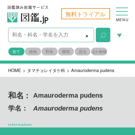
無料トライアル
MENU
×
全て
植物
野鳥
菌類
昆虫
ほか動物
HOME
>
タマチョレイタケ科
>
Amauroderma pudens
和名 :
Amauroderma pudens
学名：
Amauroderma pudens
担子菌門 ハラタケ綱
目名：
タマチョレイタケ目