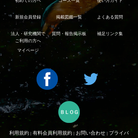
シーについて
特定商取引法に基づく表示
運営会社
インプレスグル
｜
｜
ープ
Copyright ©2016 Yama-kei Publishers co.,Ltd.
An impress Group Company. All rights reserved.