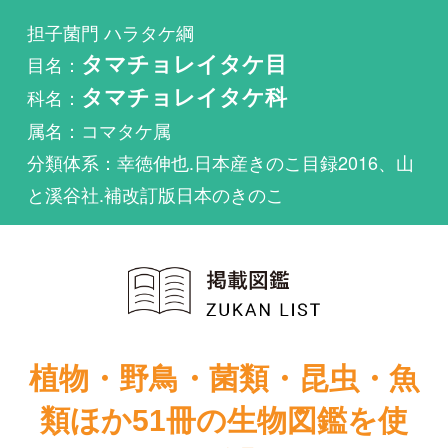
科名：
タマチョレイタケ科
属名：コマタケ属
分類体系：幸徳伸也.日本産きのこ目録2016、山
と溪谷社.補改訂版日本のきのこ
植物・野鳥・菌類・昆虫・魚
類ほか51冊の生物図鑑を使
い放題
まずは無料トライアル
Amauroderma pudensが掲載されている図鑑は1件も
ありません。